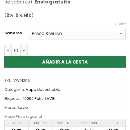
valoraciones
de sabores)
Envío gratuito
de clientes
(
2%, 5% Nic
)
CLARO
Sabores
Cantidad Wholesale Lavie Golden Brick 10000 disposabl
AÑADIR A LA CESTA
SKU:
VW91256
Categoría:
Vape desechable
Etiquetas:
10000 Puffs
,
LAVIE
Marca:
Lavie
Mesa Pirce a granel
50 - 99
100 - 199
200 - 499
500 - 999
1000 +
€
€
€
€
€