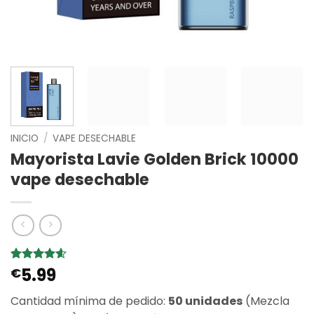
INICIO
/
VAPE DESECHABLE
Mayorista Lavie Golden Brick 10000
vape desechable
5.99
Valorado
5
€
con
4.6
de
5 en base
Cantidad mínima de pedido:
50 unidades
(Mezcla
a