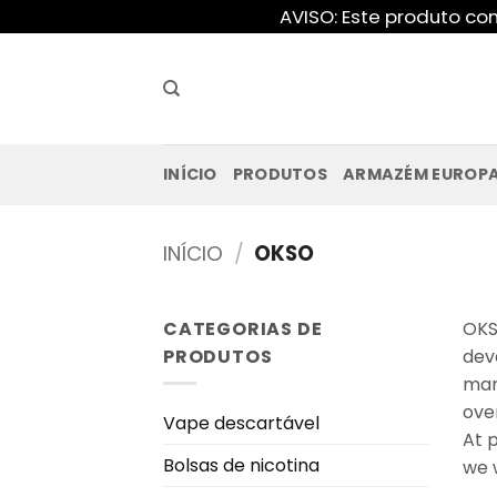
Saltar
AVISO: Este produto co
para
o
conteúdo
INÍCIO
PRODUTOS
ARMAZÉM EUROP
INÍCIO
/
OKSO
CATEGORIAS DE
OKS
PRODUTOS
dev
mar
over
Vape descartável
At 
Bolsas de nicotina
we 