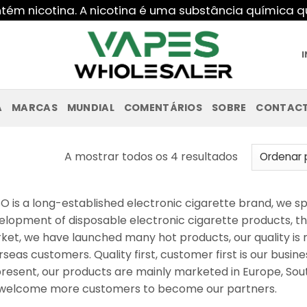
ntém nicotina. A nicotina é uma substância química
A
MARCAS
MUNDIAL
COMENTÁRIOS
SOBRE
CONTAC
Ordenado
A mostrar todos os 4 resultados
por
último
O is a long-established electronic cigarette brand, we spe
elopment of disposable electronic cigarette products, t
ket, we have launched many hot products, our quality is re
seas customers. Quality first, customer first is our busin
present, our products are mainly marketed in Europe, Sou
welcome more customers to become our partners.