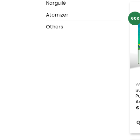
Narguilé
Atomizer
60K
Others
V
B
P
A
€
Q