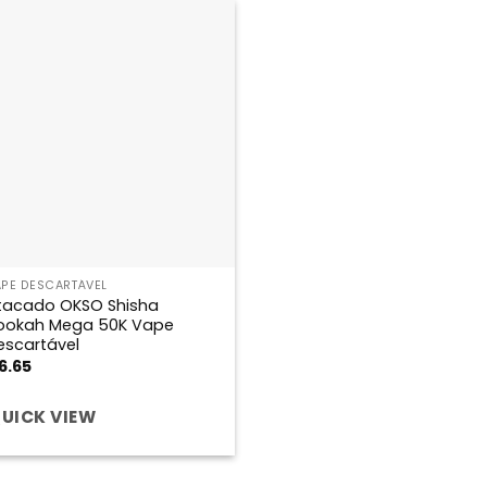
APE DESCARTÁVEL
tacado OKSO Shisha
ookah Mega 50K Vape
escartável
6.65
UICK VIEW