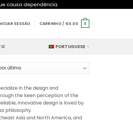
 que causa dependência.
INICIAR SESSÃO
CARRINHO /
€
0.00
0
TO
PORTUGUESE
cialize in the design and
hrough the keen perception of the
liable, innovative design is loved by
ess philosophy.
theast Asia and North America, and