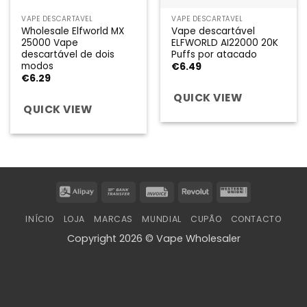
VAPE DESCARTÁVEL
VAPE DESCARTÁVEL
Wholesale Elfworld MX
Vape descartável
25000 Vape
ELFWORLD AI22000 20K
descartável de dois
Puffs por atacado
modos
€
6.49
€
6.29
QUICK VIEW
QUICK VIEW
Alipay
Bank
Invoice
Revolut
Western
Transfer
Union
INÍCIO
LOJA
MARCAS
MUNDIAL
CUPÃO
CONTACTO
Copyright 2026 © Vape Wholesaler