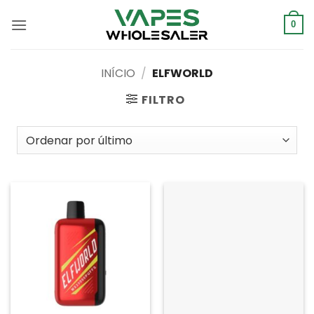
Saltar
para
0
o
conteúdo
INÍCIO
/
ELFWORLD
FILTRO