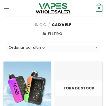
Saltar
para
0
o
conteúdo
INÍCIO
/
CAIXA ELF
FILTRO
FORA DE STOCK