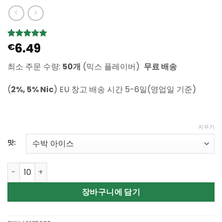
6.49
5
1
€
개의 고객
평가를 기
준으로 5점
최소 주문 수량:
50개
(믹스 플레이버)
무료 배송
만점에
점
으로 평가
됨
(
2%, 5% Nic
) EU 창고 배송 시간 5-6일(영업일 기준)
지우기
맛:
Wholesale ZOOY Blaze 25k Disposable Vape 수량
장바구니에 담기