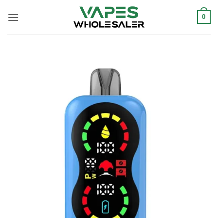
콘
텐
0
츠
로
건
너
뛰
기