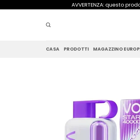
Salta
AVVERTENZA: questo prodot
ai
contenuti
CASA
PRODOTTI
MAGAZZINO EURO