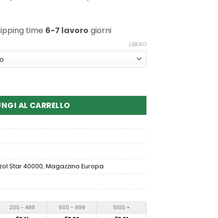
hipping time
6-7 lavoro
giorni
LIBERO
Star 40000 Puffs Disposable Vape
NGI AL CARRELLO
zol Star 40000
,
Magazzino Europa
200 - 499
500 - 999
1000 +