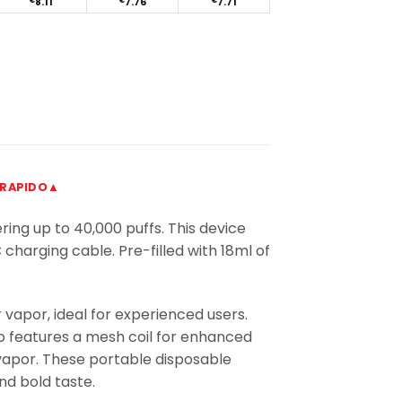
€
8.11
€
7.76
€
7.71
 RAPIDO▲
ing up to 40,000 puffs. This device
harging cable. Pre-filled with 18ml of
apor, ideal for experienced users.
o features a mesh coil for enhanced
 vapor. These portable disposable
nd bold taste.