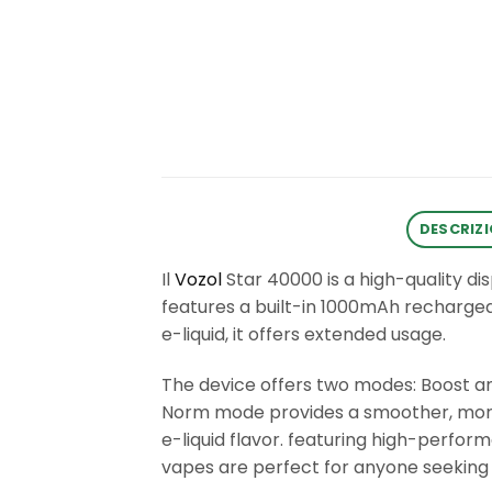
DESCRIZ
Il
Vozol
Star 40000 is a high-quality di
features a built-in 1000mAh rechargea
e-liquid, it offers extended usage.
The device offers two modes: Boost an
Norm mode provides a smoother, more 
e-liquid flavor. featuring high-perfo
vapes are perfect for anyone seeking a