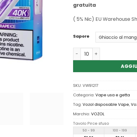
gratuita
( 5% Nic) EU Warehouse S
Sapore
Quantità Wholesale Vozol 
AGGIU
SKU:
VW91217
Categoria:
Vape usa e getta
Tag:
Vozol disposable Vape
,
Vo
Marchio:
VOZOL
Tavolo Pirce sfuso
50 - 99
100 - 199