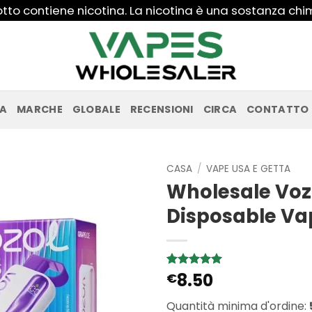
to contiene nicotina. La nicotina è una sostanza ch
PA
MARCHE
GLOBALE
RECENSIONI
CIRCA
CONTATTO
CASA
/
VAPE USA E GETTA
Wholesale Vozo
Disposable Va
8.50
Valutato
1
€
5
su 5 su
base di
Quantità minima d'ordine:
recensioni