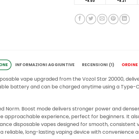
€
8.50
€
8.21
IONE
INFORMAZIONI AGGIUNTIVE
RECENSIONI (1)
ORDINE
sposable vape upgraded from the Vozol Star 20000, deliver
ble battery and can be charged anytime using a Type-C c
d Norm. Boost mode delivers stronger power and denser v
approachable experience, perfect for beginners. It als
rmance disposable vapes designed for smooth, consistent
 reliable, long-lasting vaping device with convenience a