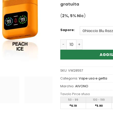
gratuita
(
2%, 5% Nic
)
Sapore:
Quantità Wholesale AIVINO
AGGIU
SKU:
VW28557
Categoria:
Vape usa e getta
Marchio:
AIVONO
Tavolo Pirce sfuso
50 - 99
100 - 199
€
6.19
€
5.90