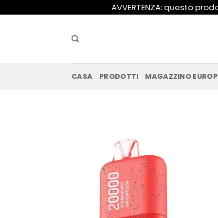
Salta
AVVERTENZA: questo prodot
ai
contenuti
CASA
PRODOTTI
MAGAZZINO EURO