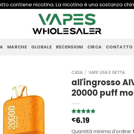
to contiene nicotina. La nicotina è una sostanza ch
PA
MARCHE
GLOBALE
RECENSIONI
CIRCA
CONTATTO
CASA
/
VAPE USA E GETTA
all'ingrosso A
20000 puff m
6.19
Valutato
5
€
4.8
su 5
su base di
Quantità minima d'ordine:
recensioni