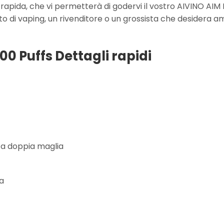
 rapida, che vi permetterà di godervi il vostro AIVINO A
to di vaping, un rivenditore o un grossista che desidera a
0 Puffs Dettagli rapidi
Ω a doppia maglia
a