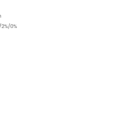
m
3%/2%/0%