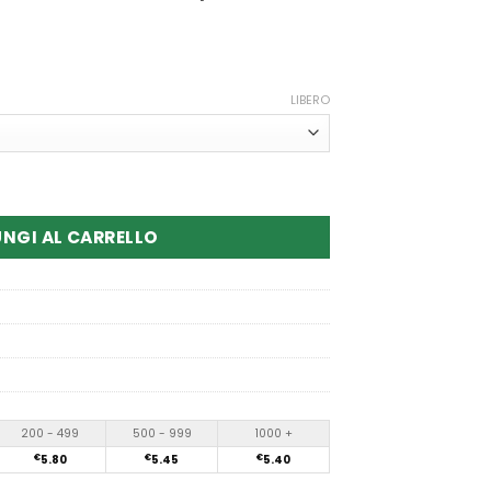
LIBERO
 AIM MAGIC 20000 Puffs Disposable vape
NGI AL CARRELLO
200 - 499
500 - 999
1000 +
€
5.80
€
5.45
€
5.40