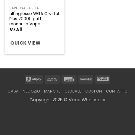
VAPE USA E GETTA
all'ingrosso WGA Crystal
Plus 20000 puff
monouso Vape
€
7.59
QUICK VIEW
Alipay
Bank
Invoice
Revolut
Western
Transfer
Union
CASA
NEGOZIO
MARCHE
GLOBALE
COUPON
CONTATTO
Copyright 2026 © Vape Wholesaler