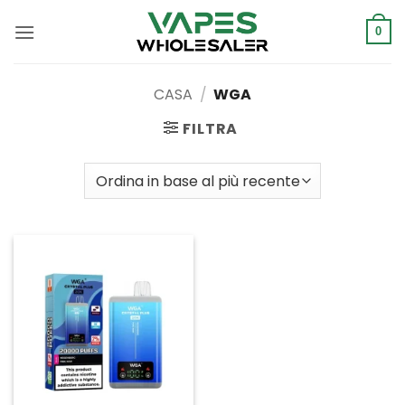
Salta
ai
0
contenuti
CASA
/
WGA
FILTRA