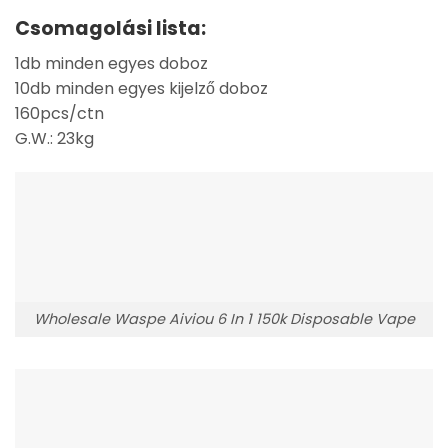
Csomagolási lista:
1db minden egyes doboz
10db minden egyes kijelző doboz
160pcs/ctn
G.W.: 23kg
Wholesale Waspe Aiviou 6 In 1 150k Disposable Vape