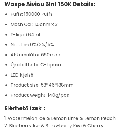
Waspe Aiviou 6In1 150K Details:
Puffs: 150000 Puffs
Mesh Coil: 1.0ohm x 3
E-liquid:64ml
Nicotine:0%/2%/5%
Akkumulátor:650mah
Újratölthető: C-típusú
LED kijelző
Product size: 53*46*138mm
Product weight: 140g/pcs
Elérhető ízek：
1. Watermelon Ice & Lemon Lime & Lemon Peach
2. Blueberry Ice & Strawberry Kiwi & Cherry