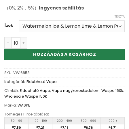
（0%, 2%，5%）
Ingyenes szállítás
TISZTA
Ízek
Wholesale Waspe Aiviou 6In1 150K Disposable Vape men
HOZZÁADÁS A KOSÁRHOZ
SKU:
VW16858
Kategóriák:
Eldobható Vape
Címkék:
Eldobható Vape
,
Vape nagykereskedelem
,
Waspe 150k
,
Wholesale Waspe 150K
Márka:
WASPE
Tömeges Pirce táblázat
50 - 99
100 - 199
200 - 499
500 - 999
1000 +
€
7.50
€
7.21
€
7.11
€
6.76
€
6.71