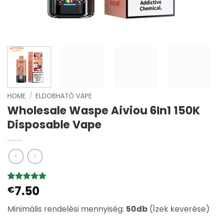
HOME
/
ELDOBHATÓ VAPE
Wholesale Waspe Aiviou 6In1 150K
Disposable Vape
7.50
Értékelés
2
€
5
az 5-ből,
értékelés
Minimális rendelési mennyiség:
50db
(Ízek keverése)
alapján