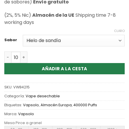
de clientes
de sabores)
Envío gratuito
(2%, 5% Nic)
Almacén de la UE
Shipping time 7-8
working days
CLARO
Sabor
Cantidad Wholesale Vapsolo King Pro 40K Puffs Disposa
AÑADIR A LA CESTA
SKU:
VW84215
Categoría:
Vape desechable
Etiquetas:
Vapsolo
,
Almacén Europa
,
400000 Puffs
Marca:
Vapsolo
Mesa Pirce a granel