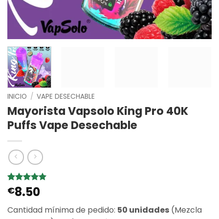
INICIO
/
VAPE DESECHABLE
Mayorista Vapsolo King Pro 40K
Puffs Vape Desechable
8.50
Valorado
6
€
con
5
de 5
en base a
Cantidad mínima de pedido:
50 unidades
(Mezcla
valoraciones