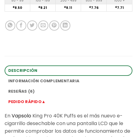
50 - 99
100 - 199
200 - 499
500 - 999
1000 +
€
8.50
€
8.21
€
8.11
€
7.76
€
7.71
DESCRIPCIÓN
INFORMACIÓN COMPLEMENTARIA
RESEÑAS (6)
PEDIDO RÁPIDO▲
En
Vapsolo
King Pro 40K Puffs es el más nuevo e-
cigarrillo desechable con una pantalla LCD que le
permite comprobar los datos de funcionamiento de