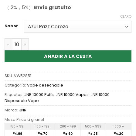
（ 2%，5%）
Envío gratuito
CLARO
Sabor
Cantidad Wholesale JNR Alien 10000 Puffs Disposable V
AÑADIR A LA CESTA
SKU:
VW52851
Categoría:
Vape desechable
Etiquetas:
JNR 10000 Puffs
,
JNR 10000 Vapes
,
JNR 10000
Disposable Vape
Marca:
JNR
Mesa Pirce a granel
50 - 99
100 - 199
200 - 499
500 - 999
1000 +
€
4.99
€
4.70
€
4.60
€
4.25
€
4.20