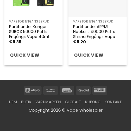
VAPE FÖR ENGÅNGSBRUK
VAPE FÖR ENGÅNGSBRUK
Partihandel Kanger
Partihandel ARYMI
SUBOX 50000 Puffs
Hookalit 40000 Puffs
Engångs Vape 40ml
Shisha Engångs Vape
€
9.39
€
9.20
QUICK VIEW
QUICK VIEW
Alipay
Bank
Invoice
Revolut
Western
Transfer
Union
HEM
BUTIK
VARUMÄRKEN
GLOBALT
KUPONG
KONTAKT
Copyright 2026 © Vape Wholesaler