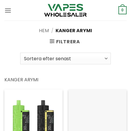
Hoppa
till
0
innehåll
HEM
/
KANGER ARYMI
FILTRERA
KANGER ARYMI