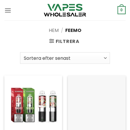
Hoppa
till
0
innehåll
HEM
/
FEEMO
FILTRERA