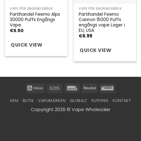
VAPE FÖR ENGÅNGSBRUK
VAPE FÖR ENGÅNGSBRUK
Partihandel Feemo Alps
Partihandel Feemo
30000 Puffs Engångs
Cannon 15000 Puffs
Vape
engångs vape Lager i
EU, USA
€
5.50
€
6.99
QUICK VIEW
QUICK VIEW
Alipay
Bank
Invoice
Revolut
Western
Transfer
Union
HEM
BUTIK
VARUMÄRKEN
GLOBALT
KUPONG
KONTAKT
Copyright 2026 © Vape Wholesaler