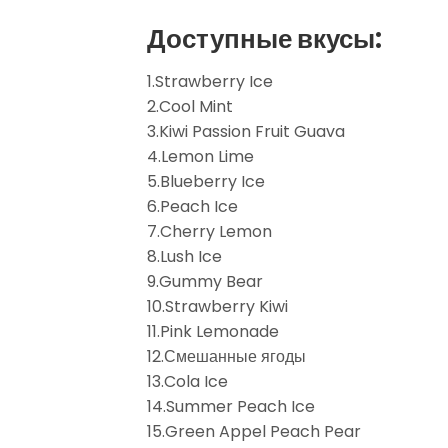
Доступные вкусы:
1.Strawberry Ice
2.Cool Mint
3.Kiwi Passion Fruit Guava
4.Lemon Lime
5.Blueberry Ice
6.Peach Ice
7.Cherry Lemon
8.Lush Ice
9.Gummy Bear
10.Strawberry Kiwi
11.Pink Lemonade
12.Смешанные ягоды
13.Cola Ice
14.Summer Peach Ice
15.Green Appel Peach Pear