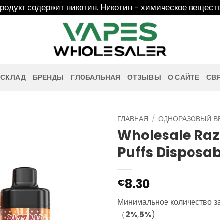
дукт содержит никотин. Никотин - химическое веществ
 СКЛАД
БРЕНДЫ
ГЛОБАЛЬНАЯ
ОТЗЫВЫ
О САЙТЕ
СВ
ГЛАВНАЯ
/
ОДНОРАЗОВЫЙ В
Wholesale Raz
Puffs Disposa
8.30
€
Минимальное количество з
（
2%,5%
)