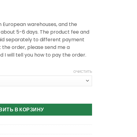
m European warehouses, and the
s about 5-6 days. The product fee and
aid separately to different payment
t the order, please send me a
 will tell you how to pay the order.
ОЧИСТИТЬ
 Bar New 40000 Puffs Disposable Vape
ВИТЬ В КОРЗИНУ