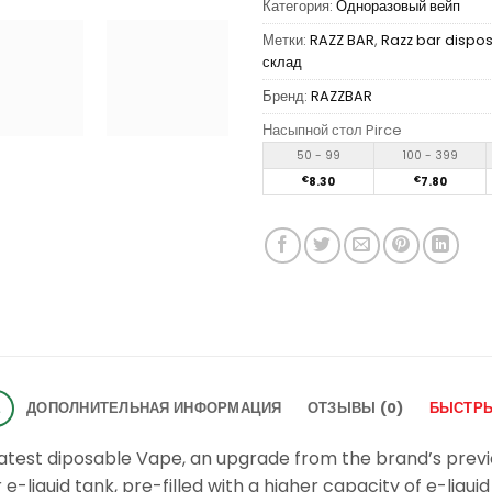
Категория:
Одноразовый вейп
Метки:
RAZZ BAR
,
Razz bar dispo
склад
Бренд:
RAZZBAR
Насыпной стол Pirce
50 - 99
100 - 399
€
8.30
€
7.80
Е
ДОПОЛНИТЕЛЬНАЯ ИНФОРМАЦИЯ
ОТЗЫВЫ (0)
БЫСТРЫ
atest diposable Vape, an upgrade from the brand’s previo
-liquid tank, pre-filled with a higher capacity of e-liquid