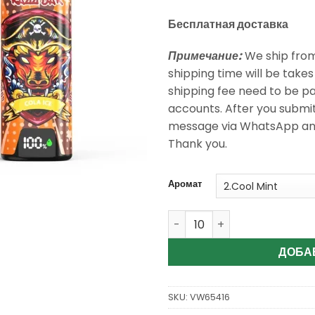
Бесплатная доставка
Примечание:
We ship fro
shipping time will be take
shipping fee need to be p
accounts. After you submi
message via WhatsApp and I
Thank you.
Аромат
Количество Wholesale Razz
ДОБА
SKU:
VW65416