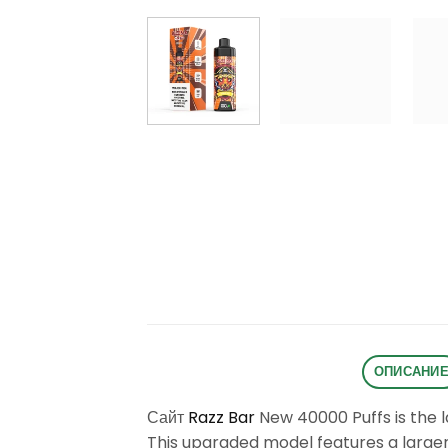
ОПИСАНИ
Сайт
Razz Bar
New 40000 Puffs is the l
This upgraded model features a larger e