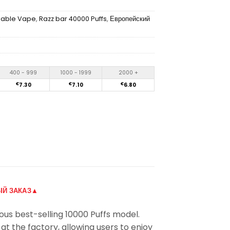
sable Vape
,
Razz bar 40000 Puffs
,
Европейский
400 - 999
1000 - 1999
2000 +
€
7.30
€
7.10
€
6.80
Й ЗАКАЗ▲
us best-selling 10000 Puffs model.
 at the factory, allowing users to enjoy