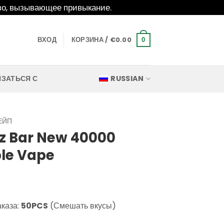
о, вызывающее привыкание.
ВХОД
КОРЗИНА /
€
0.00
0
ЯЗАТЬСЯ С
RUSSIAN
ЕЙП
z Bar New 40000
ble Vape
аказа:
50PCS
(Смешать вкусы)