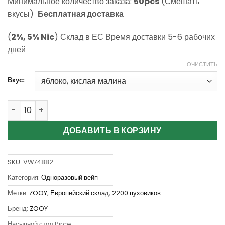
Минимальное количество заказа:
50pcs
(Смешать
вкусы)
Бесплатная доставка
(
2%, 5% Nic
) Склад в ЕС Время доставки 5-6 рабочих
дней
ОЧИСТИТЬ
Вкус:
Количество Wholesale ZOOY VAPE VAPOR 22K Disposable
ДОБАВИТЬ В КОРЗИНУ
SKU:
VW74882
Категория:
Одноразовый вейп
Метки:
ZOOY
,
Европейский склад
,
2200 пуховиков
Бренд:
ZOOY
Насыпной стол Pirce