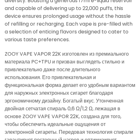
diversity. Boasting a generous 17ml e-liquid reservoir
and capable of delivering up to 22,000 puffs, this
device ensures prolonged usage without the hassle
of refilling or recharging. Each vape is pre-filled with
a selection of enticing flavors designed to cater to
various taste preferences.
ZOOY VAPE VAPOR 22K изготовлен из премиального
материала PC+TPU и призван выглядеть стильно и
привлекательно даже после длительного
использования. Его привлекательная и
функциональная форма делает его удобным вариантом
для наружных электронных сигарет благодаря
эргономичному дизайну. Богатый вкус. Утонченная
двойная сетчатая спираль 0,6 Ω/1,2 Ω, лежащая в
основе ZOOY VAPE VAPOR 22K, создана для того,
чтобы обеспечить идеальные ощущения от
электронной сигареты. Передовая технология спирали
гарантирует постоянный нагрев и оптимизирует