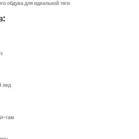
го обдува для идеальной тяги.
в:
з
ы
 лед
бл-гам
акон