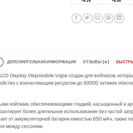
€
6.29
€
6.00
Е
ДОПОЛНИТЕЛЬНАЯ ИНФОРМАЦИЯ
ОТЗЫВЫ (4)
БЫСТРЫ
 LCD Display Disposable Vape создан для вейперов, котор
тройство с впечатляющим ресурсом до 50000 затяжек обес
атыми койлами, обеспечивающими гладкий, насыщенный и ар
рантирует более длительное использование без частой запр
тает от аккумуляторной батареи емкостью 850 мАч, также 
оя между сессиями.