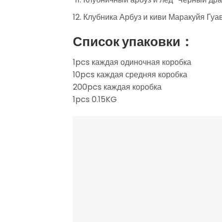
Клубника Арбуз и киви Маракуйя Гуа
Список упаковки：
1pcs каждая одиночная коробка
10pcs каждая средняя коробка
200pcs каждая коробка
1pcs 0.15KG