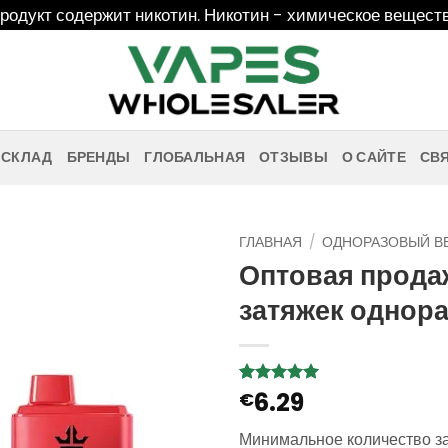
дукт содержит никотин. Никотин - химическое веществ
 СКЛАД
БРЕНДЫ
ГЛОБАЛЬНАЯ
ОТЗЫВЫ
О САЙТЕ
СВ
ГЛАВНАЯ
/
ОДНОРАЗОВЫЙ В
Оптовая прода
затяжек однора
6.29
Рейтинг
4
€
5
из 5 на
основе
Минимальное количество з
опроса