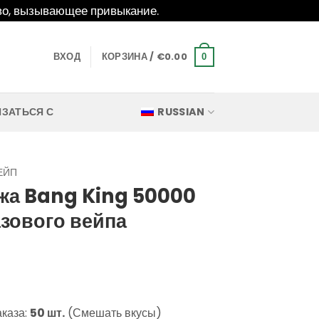
о, вызывающее привыкание.
ВХОД
КОРЗИНА /
€
0.00
0
ЯЗАТЬСЯ С
RUSSIAN
ЕЙП
жа Bang King 50000
зового вейпа
аказа:
50 шт.
(Смешать вкусы)