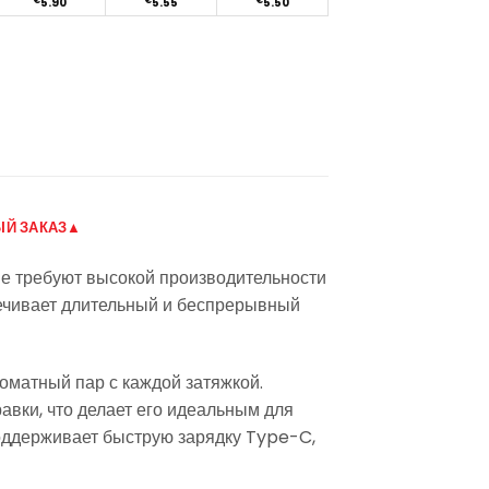
€
5.90
€
5.55
€
5.50
Й ЗАКАЗ▲
ые требуют высокой производительности
печивает длительный и беспрерывный
оматный пар с каждой затяжкой.
авки, что делает его идеальным для
поддерживает быструю зарядку Type-C,