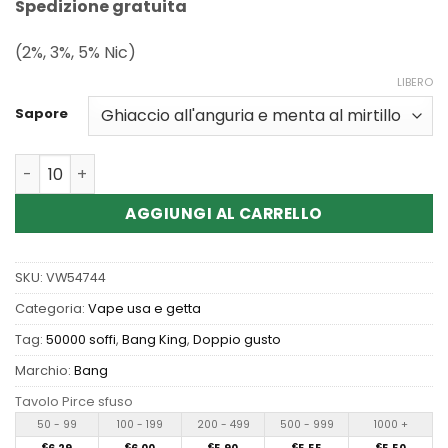
Spedizione gratuita
(2%, 3%, 5% Nic)
LIBERO
Sapore
Quantità Wholesale Bang King 50000 Puffs Disposable 
AGGIUNGI AL CARRELLO
SKU:
VW54744
Categoria:
Vape usa e getta
Tag:
50000 soffi
,
Bang King
,
Doppio gusto
Marchio:
Bang
Tavolo Pirce sfuso
50 - 99
100 - 199
200 - 499
500 - 999
1000 +
€
€
€
€
€