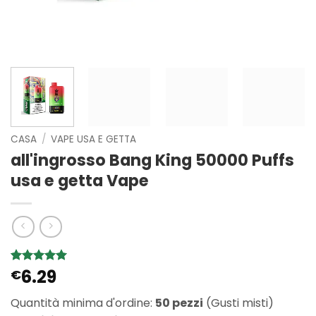
CASA
/
VAPE USA E GETTA
all'ingrosso Bang King 50000 Puffs
usa e getta Vape
6.29
Valutato
4
€
5
su 5 su
base di
Quantità minima d'ordine:
50 pezzi
(Gusti misti)
recensioni