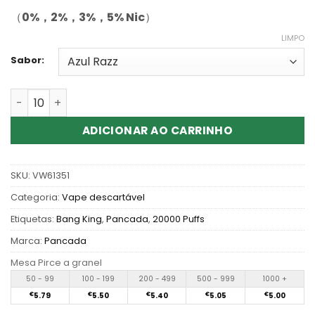
（
0%，2%，3%，5% Nic
）
LIMPO
Sabor:
Quantidade de Wholesale Bang King Crystal 20000 Puff
ADICIONAR AO CARRINHO
SKU:
VW61351
Categoria:
Vape descartável
Etiquetas:
Bang King
,
Pancada
,
20000 Puffs
Marca:
Pancada
Mesa Pirce a granel
50 - 99
100 - 199
200 - 499
500 - 999
1000 +
€
5.79
€
5.50
€
5.40
€
5.05
€
5.00