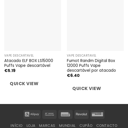
VAPE DESCARTÁVEL
VAPE DESCARTÁVEL
Atacado ELF BOX LS15000
Fumot Randm Digital Box
Puffs Vape descartável
12000 Puffs Vape
descartável por atacado
€
5.19
€
6.40
QUICK VIEW
QUICK VIEW
Alipay
Bank
Invoice
Revolut
Western
Transfer
Union
INÍCIO
LOJA
MARCAS
MUNDIAL
CUPÃO
CONTACTO