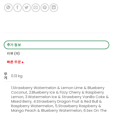
추가 정보
리뷰 (0)
빠른 주문▲
무
0.13 kg
게
1.Strawberry Watermelon & Lemon Lime & Blueberry
Coconut, 2.Blueberry Ice & Fizzy Cherry & Raspberry
Lemon, 3.Watermelon Ice & Strawberry Vanilla Coke &
Mixed Berry, 4.Strawberry Dragon Fruit & Red Bull &
Raspberry Watermelon, 5.Strawberry Raspberry &
Mango Peach & Blueberry Watermelon, 6.Sex On The