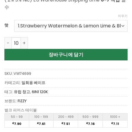
수
지우기
맛
Wholesale Fizzy 6in1 120K 120000 Puffs Disposable Vape
장바구니에 담기
SKU:
VW74699
카테고리:
일회용 베이프
태그:
유럽 창고
,
6IN1 120K
브랜드:
FIZZY
벌크 피어스 테이블
50 - 99
100 - 199
200 - 499
500 - 999
1000 +
€
7.90
€
7.61
€
7.51
€
7.16
€
7.11