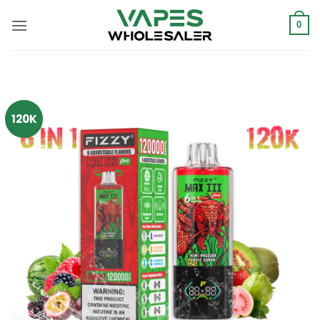
콘
텐
0
츠
로
건
너
뛰
120K
기