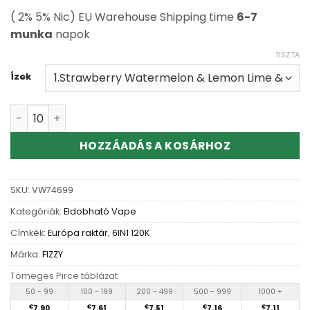
( 2% 5% Nic) EU Warehouse Shipping time
6-7
munka
napok
TISZTA
Ízek
Wholesale Fizzy 6in1 120K 120000 Puffs Disposable Vape
HOZZÁADÁS A KOSÁRHOZ
SKU:
VW74699
Kategóriák:
Eldobható Vape
Címkék:
Európa raktár
,
6IN1 120K
Márka:
FIZZY
Tömeges Pirce táblázat
50 - 99
100 - 199
200 - 499
500 - 999
1000 +
€
7.90
€
7.61
€
7.51
€
7.16
€
7.11