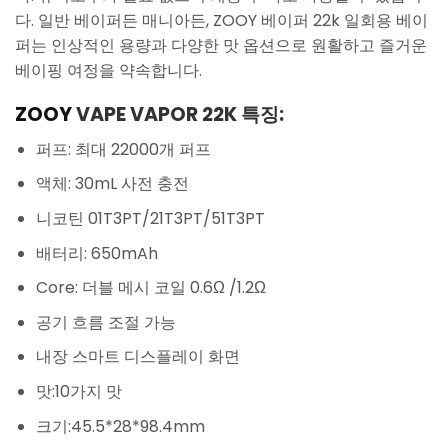
다. 일반 베이퍼든 매니아든, ZOOY 베이퍼 22k 일회용 베이
퍼는 인상적인 용량과 다양한 맛 옵션으로 원활하고 즐거운
베이핑 여정을 약속합니다.
ZOOY
VAPE VAPOR 22K 특징:
퍼프: 최대 22000개 퍼프
액체: 30mL 사전 충전
니코틴 01T3PT/21T3PT/51T3PT
배터리: 650mAh
Core: 더블 메시 코일 0.6Ω /1.2Ω
공기 흐름 조절 가능
내장 스마트 디스플레이 화면
맛:10가지 맛
크기:45.5*28*98.4mm