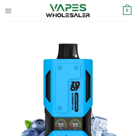
콘
텐
0
츠
로
건
너
뛰
기