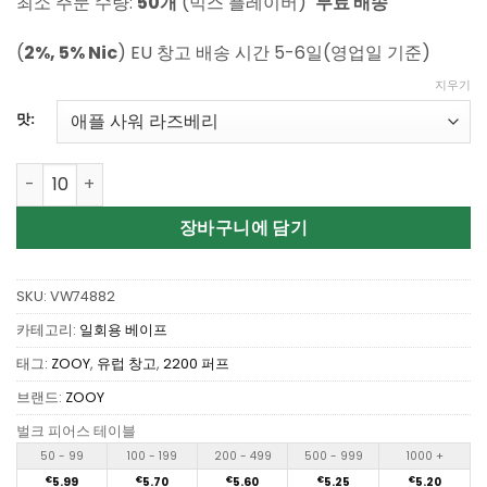
최소 주문 수량:
50개
(믹스 플레이버)
무료 배송
(
2%, 5% Nic
) EU 창고 배송 시간 5-6일(영업일 기준)
지우기
맛:
Wholesale ZOOY VAPE VAPOR 22K Disposable Vape 수량
장바구니에 담기
SKU:
VW74882
카테고리:
일회용 베이프
태그:
ZOOY
,
유럽 창고
,
2200 퍼프
브랜드:
ZOOY
벌크 피어스 테이블
50 - 99
100 - 199
200 - 499
500 - 999
1000 +
€
5.99
€
5.70
€
5.60
€
5.25
€
5.20