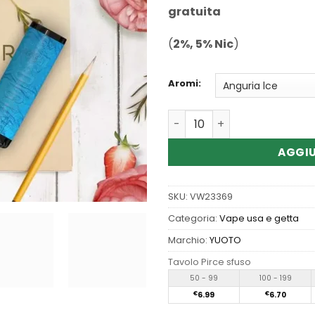
gratuita
(
2%, 5% Nic
)
Aromi:
Quantità Wholesale Yuoto D
AGGIU
SKU:
VW23369
Categoria:
Vape usa e getta
Marchio:
YUOTO
Tavolo Pirce sfuso
50 - 99
100 - 199
€
6.99
€
6.70