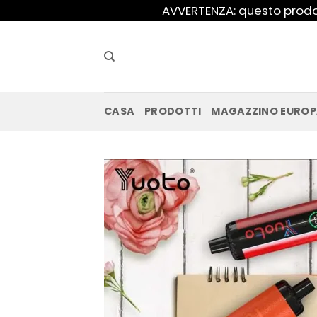
Salta
AVVERTENZA: questo prodot
ai
contenuti
CASA
PRODOTTI
MAGAZZINO EURO