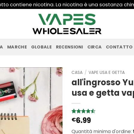
to contiene nicotina. La nicotina è una sostanza ch
PA
MARCHE
GLOBALE
RECENSIONI
CIRCA
CONTATTO
CASA
/
VAPE USA E GETTA
all'ingrosso Yu
usa e getta v
6.99
Valutato
4
€
4.5
su 5
su base di
Quantità minima d'ordine:
recensioni