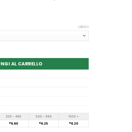
LIBERO
IGI 15000 Puffs disposable vape
NGI AL CARRELLO
200 - 499
500 - 999
1000 +
€
6.60
€
6.25
€
6.20