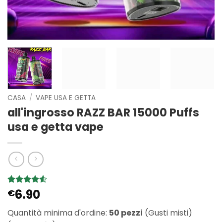
CASA
/
VAPE USA E GETTA
all'ingrosso RAZZ BAR 15000 Puffs
usa e getta vape
6.90
Valutato
4
€
4.5
su 5
su base di
Quantità minima d'ordine:
50 pezzi
(Gusti misti)
recensioni