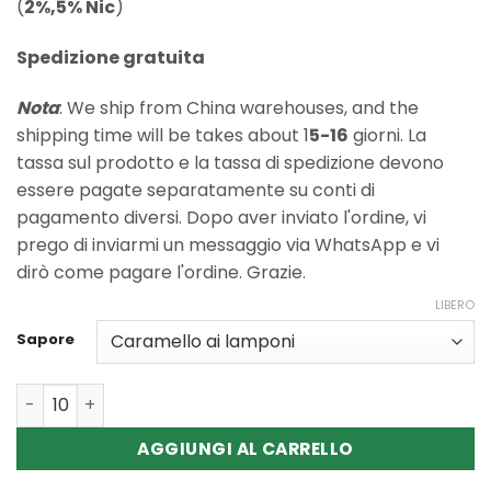
(
2%,5% Nic
)
Spedizione gratuita
Nota
: We ship from China warehouses, and the
shipping time will be takes about 1
5-16
giorni. La
tassa sul prodotto e la tassa di spedizione devono
essere pagate separatamente su conti di
pagamento diversi. Dopo aver inviato l'ordine, vi
prego di inviarmi un messaggio via WhatsApp e vi
dirò come pagare l'ordine. Grazie.
LIBERO
Sapore
Quantità Wholesale RAZZ BAR 15000 Puffs Disposable v
AGGIUNGI AL CARRELLO