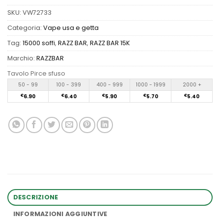
SKU:
VW72733
Categoria:
Vape usa e getta
Tag:
15000 soffi
,
RAZZ BAR
,
RAZZ BAR 15K
Marchio:
RAZZBAR
Tavolo Pirce sfuso
50 - 99
100 - 399
400 - 999
1000 - 1999
2000 +
€
6.90
€
6.40
€
5.90
€
5.70
€
5.40
DESCRIZIONE
INFORMAZIONI AGGIUNTIVE