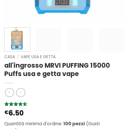
CASA
/
VAPE USA E GETTA
all'ingrosso MRVI PUFFING 15000
Puffs usa e getta vape
6.50
Valutato
5
€
4.6
su 5
su base di
Quantità minima d'ordine:
100 pezzi
(Gusti
recensioni