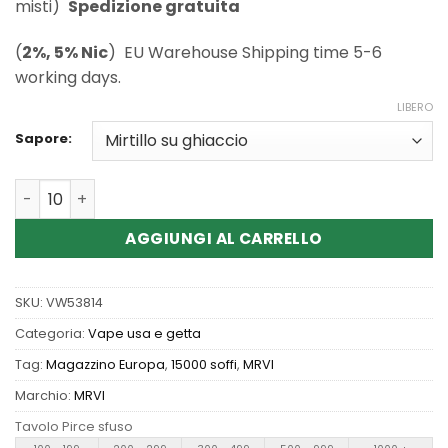
misti)
Spedizione gratuita
(
2%, 5% Nic
) EU Warehouse Shipping time 5-6
working days.
LIBERO
Sapore:
Quantità Wholesale MRVI PUFFING 15000 Puffs disposabl
AGGIUNGI AL CARRELLO
SKU:
VW53814
Categoria:
Vape usa e getta
Tag:
Magazzino Europa
,
15000 soffi
,
MRVI
Marchio:
MRVI
Tavolo Pirce sfuso