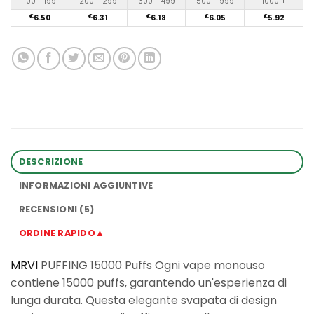
100 - 199
200 - 299
300 - 499
500 - 999
1000 +
€
6.50
€
6.31
€
6.18
€
6.05
€
5.92
DESCRIZIONE
INFORMAZIONI AGGIUNTIVE
RECENSIONI (5)
ORDINE RAPIDO▲
MRVI
PUFFING 15000 Puffs Ogni vape monouso
contiene 15000 puffs, garantendo un'esperienza di
lunga durata. Questa elegante svapata di design