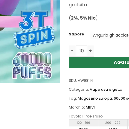
gratuita
(
2%, 5% Nic
)
Sapore
Quantità Wholesale Mrvi G
AGGIU
SKU:
VW98114
Categoria:
Vape usa e getta
Tag:
Magazzino Europa
,
60000 so
Marchio:
MRVI
Tavolo Pirce sfuso
100 - 199
200 - 299