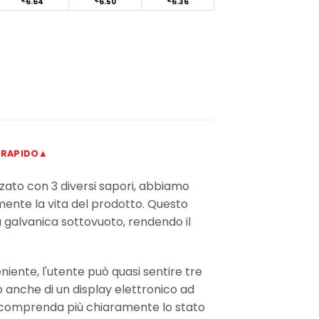
€
6.64
€
6.50
€
6.36
 RAPIDO▲
zzato con 3 diversi sapori, abbiamo
lmente la vita del prodotto. Questo
a galvanica sottovuoto, rendendo il
niente, l'utente può quasi sentire tre
o anche di un display elettronico ad
nte comprenda più chiaramente lo stato