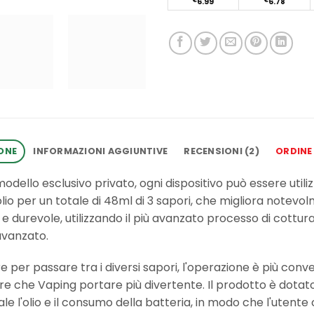
€
6.99
€
6.78
ONE
INFORMAZIONI AGGIUNTIVE
RECENSIONI (2)
ORDINE
ello esclusivo privato, ogni dispositivo può essere utili
lio per un totale di 48ml di 3 sapori, che migliora notevo
 durevole, utilizzando il più avanzato processo di cottur
avanzato.
e per passare tra i diversi sapori, l'operazione è più conve
are che Vaping portare più divertente. Il prodotto è dotat
eale l'olio e il consumo della batteria, in modo che l'ute