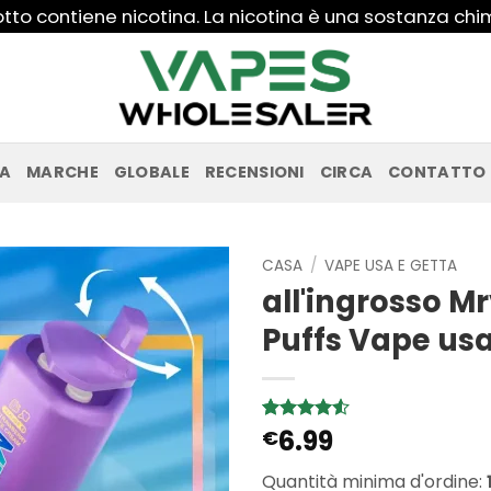
to contiene nicotina. La nicotina è una sostanza ch
PA
MARCHE
GLOBALE
RECENSIONI
CIRCA
CONTATTO
CASA
/
VAPE USA E GETTA
all'ingrosso M
Puffs Vape usa
6.99
Valutato
2
€
4.5
su 5
su base di
Quantità minima d'ordine:
recensioni