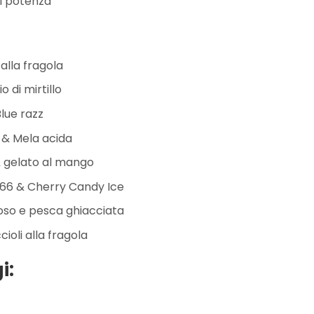
di potenza
alla fragola
 di mirtillo
lue razz
 & Mela acida
 & gelato al mango
 666 & Cherry Candy Ice
moso e pesca ghiacciata
ioli alla fragola
i: