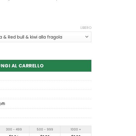
LIBERO
rowing 60000 Puffs Disposable Vape
NGI AL CARRELLO
ffi
300 - 499
500 - 999
1000 +