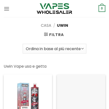
Salta
ai
0
contenuti
CASA
/
UWIN
FILTRA
Uwin Vape usa e getta