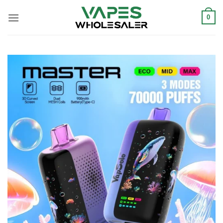
Ugrás
a
0
tartalomra