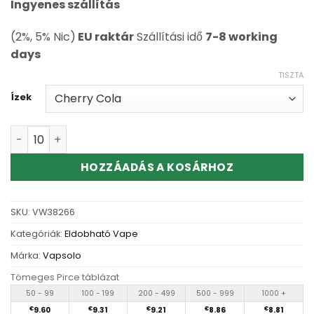
Ingyenes szállítás
(2%, 5% Nic)
EU raktár
Szállítási idő
7-8 working
days
TISZTA
Ízek
Wholesale Vapsolo Master 70K Puffs Disposable Vape 
HOZZÁADÁS A KOSÁRHOZ
SKU:
VW38266
Kategóriák:
Eldobható Vape
Márka:
Vapsolo
Tömeges Pirce táblázat
50 - 99
100 - 199
200 - 499
500 - 999
1000 +
€
9.60
€
9.31
€
9.21
€
8.86
€
8.81