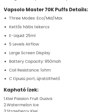
Vapsolo Master 70K Puffs Details:
Three Modes: Eco/Mid/Max
Kettős hálós tekercs
E-Liquid: 25ml
5 Levels Airflow
Large Screen Display
Battery Capacity: 950mah
Coil Resistance: 1ohm
C típusú port, újratölthető
Kapható ízek:
1.Kiwi Passion Fruit Guava
2.Watermelon Ice
3.Strawberry Kiwi