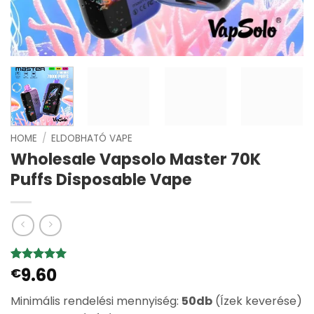
HOME
/
ELDOBHATÓ VAPE
Wholesale Vapsolo Master 70K
Puffs Disposable Vape
9.60
Értékelés
1
€
5
az 5-ből,
értékelés
Minimális rendelési mennyiség:
50db
(Ízek keverése)
alapján