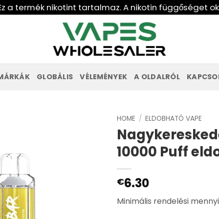
Ez a termék nikotint tartalmaz. A nikotin függőséget o
MÁRKÁK
GLOBÁLIS
VÉLEMÉNYEK
A OLDALRÓL
KAPCSO
HOME
/
ELDOBHATÓ VAPE
Nagykereskede
10000 Puff el
6.30
€
Minimális rendelési menny