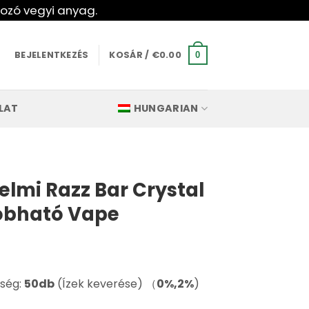
kozó vegyi anyag.
BEJELENTKEZÉS
KOSÁR /
€
0.00
0
LAT
HUNGARIAN
lmi Razz Bar Crystal
dobható Vape
iség:
50db
(Ízek keverése) （
0%,2%
)