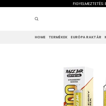
Ugrás
FIGYELMEZTETÉS: 
a
tartalomra
HOME
TERMÉKEK
EURÓPA RAKTÁR