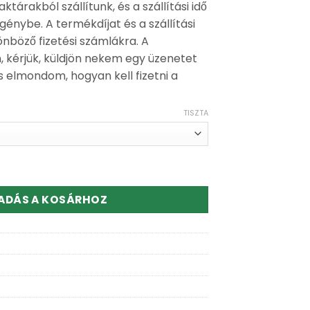
aktárakból szállítunk, és a szállítási idő
génybe. A termékdíjat és a szállítási
ülönböző fizetési számlákra. A
 kérjük, küldjön nekem egy üzenetet
 elmondom, hogyan kell fizetni a
TISZTA
l 10000 Puff Disposable Vape mennyiség
ADÁS A KOSÁRHOZ