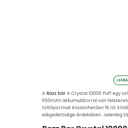
LEÍR
A
Razz bár
A Crystal 10000 Puff egy sz
650mAh akkumulátorral van felszerelve,
töltőportnak köszönhetően 16 ízt kínál
elégedettsége érdekében. Jelenleg tám