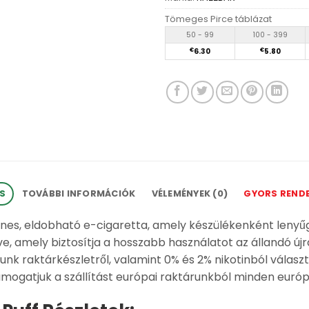
Tömeges Pirce táblázat
50 - 99
100 - 399
€
6.30
€
5.80
ÁS
TOVÁBBI INFORMÁCIÓK
VÉLEMÉNYEK (0)
GYORS REND
ínes, eldobható e-cigaretta, amely készülékenként lenyűgö
 amely biztosítja a hosszabb használatot az állandó újrat
unk raktárkészletről, valamint 0% és 2% nikotinból válas
ogatjuk a szállítást európai raktárunkból minden európa