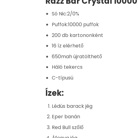
Razz Bar Crystal 10000
Só Nic:2/0%
Puffok:10000 puffok
200 db kartononként
16 íz elérhető
650mah újratölthető
Háló tekercs
C-típusú
Ízek:
Lédús barack jég
Eper banán
Red Bull szőlő
Áfonya jég