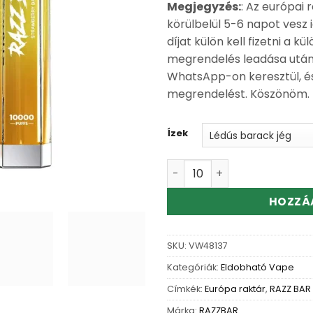
Megjegyzés:
: Az európai r
körülbelül 5-6 napot vesz i
díjat külön kell fizetni a k
megrendelés leadása után,
WhatsApp-on keresztül, és
megrendelést. Köszönöm.
Ízek
Wholesale Razz Bar Crysta
HOZZÁ
SKU:
VW48137
Kategóriák:
Eldobható Vape
Címkék:
Európa raktár
,
RAZZ BAR
Márka:
RAZZBAR