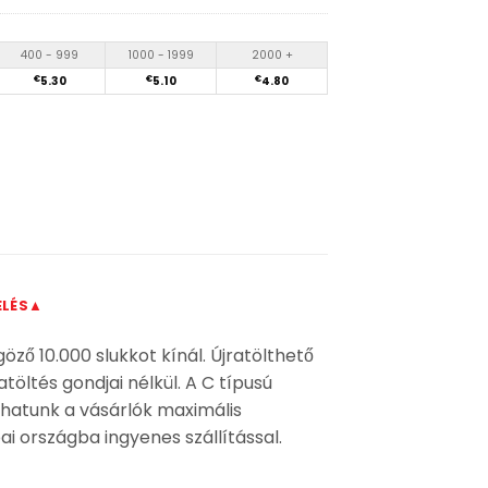
400 - 999
1000 - 1999
2000 +
€
5.30
€
5.10
€
4.80
ELÉS▲
ző 10.000 slukkot kínál. Újratölthető
öltés gondjai nélkül. A C típusú
zthatunk a vásárlók maximális
i országba ingyenes szállítással.