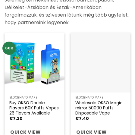
Délkelet-Ázsiában és Észak-Amerikában
forgalmazzuk, és szívesen látunk még több ügyfelet,
hogy partnereink legyenek.
60K
ELDOBHATÓ VAPE
ELDOBHATÓ VAPE
Buy OKSO Double
Wholesale OKSO Magic
Flavors 60K Puffs Vapes
mirror 50000 Puffs
26 Flavors Available
Disposable Vape
€
7.20
€
7.40
QUICK VIEW
QUICK VIEW