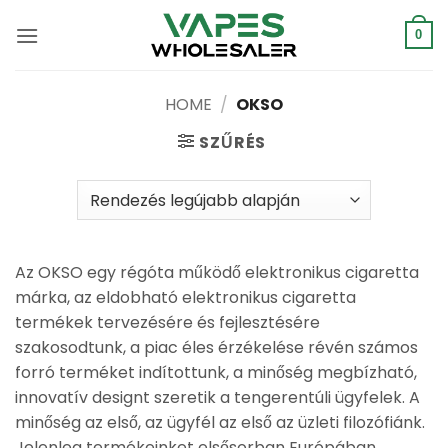
Ugrás
a
0
tartalomra
HOME
/
OKSO
SZŰRÉS
Az OKSO egy régóta működő elektronikus cigaretta
márka, az eldobható elektronikus cigaretta
termékek tervezésére és fejlesztésére
szakosodtunk, a piac éles érzékelése révén számos
forró terméket indítottunk, a minőség megbízható,
innovatív designt szeretik a tengerentúli ügyfelek. A
minőség az első, az ügyfél az első az üzleti filozófiánk.
Jelenleg termékeinket elsősorban Európában,