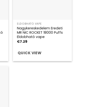
ELDOBHATÓ VAPE
Nagykereskedelem Eredeti
tó
MR NIC ROCKET 18000 Puffs
Eldobható vape
€
7.29
QUICK VIEW