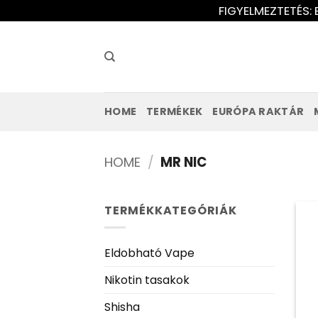
Ugrás
FIGYELMEZTETÉS: 
a
tartalomra
HOME
TERMÉKEK
EURÓPA RAKTÁR
HOME
/
MR NIC
TERMÉKKATEGÓRIÁK
Eldobható Vape
Nikotin tasakok
Shisha