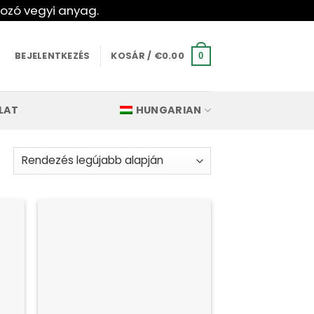
kozó vegyi anyag.
BEJELENTKEZÉS
KOSÁR /
€
0.00
0
LAT
HUNGARIAN
Legújabb
szerint
rendezve