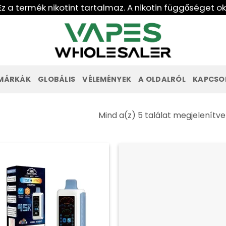
Ez a termék nikotint tartalmaz. A nikotin függőséget o
MÁRKÁK
GLOBÁLIS
VÉLEMÉNYEK
A OLDALRÓL
KAPCSO
Mind a(z) 5 találat megjelenítve