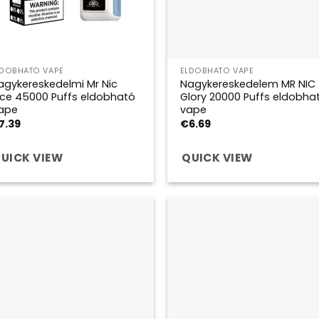
LDOBHATÓ VAPE
ELDOBHATÓ VAPE
agykereskedelmi Mr Nic
Nagykereskedelem MR NIC
ice 45000 Puffs eldobható
Glory 20000 Puffs eldobha
ape
vape
7.39
€
6.69
UICK VIEW
QUICK VIEW