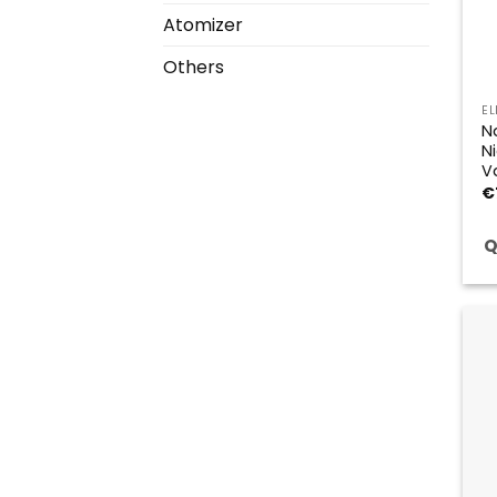
Atomizer
Others
E
N
N
V
€
Q