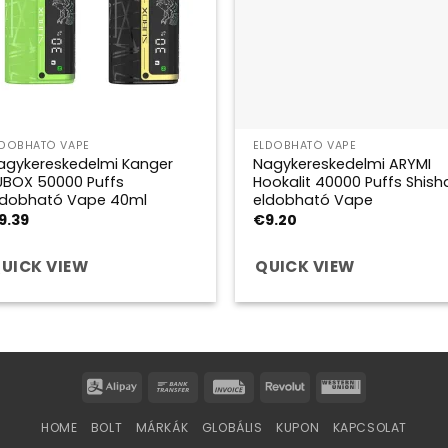
LDOBHATÓ VAPE
ELDOBHATÓ VAPE
agykereskedelmi Kanger
Nagykereskedelmi ARYMI
UBOX 50000 Puffs
Hookalit 40000 Puffs Shish
ldobható Vape 40ml
eldobható Vape
9.39
€
9.20
UICK VIEW
QUICK VIEW
Alipay
Bank
Invoice
Revolut
Western
Transfer
Union
HOME
BOLT
MÁRKÁK
GLOBÁLIS
KUPON
KAPCSOLAT