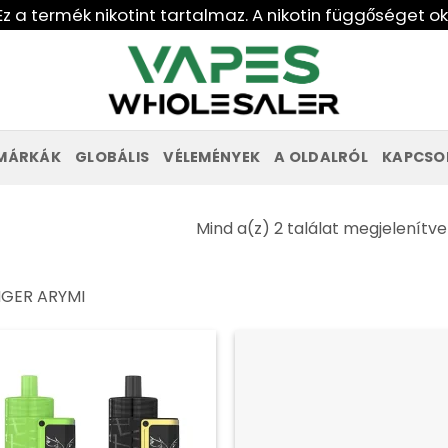
Ez a termék nikotint tartalmaz. A nikotin függőséget o
MÁRKÁK
GLOBÁLIS
VÉLEMÉNYEK
A OLDALRÓL
KAPCSO
Mind a(z) 2 találat megjelenítve
GER ARYMI