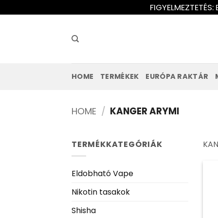
Ugrás
FIGYELMEZTETÉS: 
a
tartalomra
HOME
TERMÉKEK
EURÓPA RAKTÁR
HOME
/
KANGER ARYMI
TERMÉKKATEGÓRIÁK
KAN
Eldobható Vape
Nikotin tasakok
Shisha