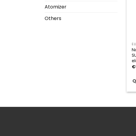
Atomizer
Others
E
N
S
e
€
Q