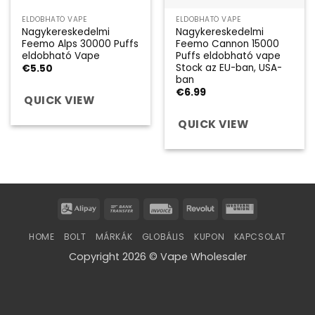
ELDOBHATÓ VAPE
ELDOBHATÓ VAPE
Nagykereskedelmi
Nagykereskedelmi
Feemo Alps 30000 Puffs
Feemo Cannon 15000
eldobható Vape
Puffs eldobható vape
Stock az EU-ban, USA-
€
5.50
ban
€
6.99
QUICK VIEW
QUICK VIEW
Alipay
Bank
Invoice
Revolut
Western
Transfer
Union
HOME
BOLT
MÁRKÁK
GLOBÁLIS
KUPON
KAPCSOLAT
Copyright 2026 © Vape Wholesaler