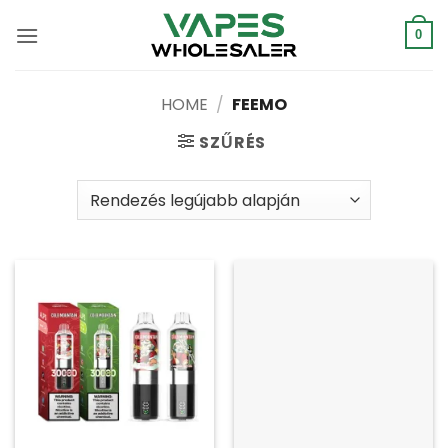
Ugrás
a
0
tartalomra
HOME
/
FEEMO
SZŰRÉS