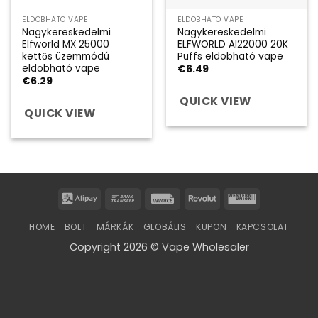
ELDOBHATÓ VAPE
ELDOBHATÓ VAPE
Nagykereskedelmi
Nagykereskedelmi
Elfworld MX 25000
ELFWORLD AI22000 20K
kettős üzemmódú
Puffs eldobható vape
eldobható vape
€
6.49
€
6.29
QUICK VIEW
QUICK VIEW
Alipay
Bank
Invoice
Revolut
Western
Transfer
Union
HOME
BOLT
MÁRKÁK
GLOBÁLIS
KUPON
KAPCSOLAT
Copyright 2026 © Vape Wholesaler