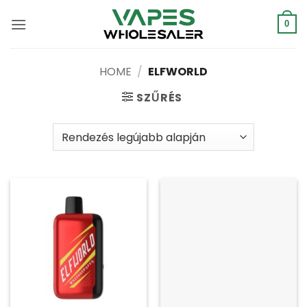
Ugrás
a
0
tartalomra
HOME
/
ELFWORLD
SZŰRÉS