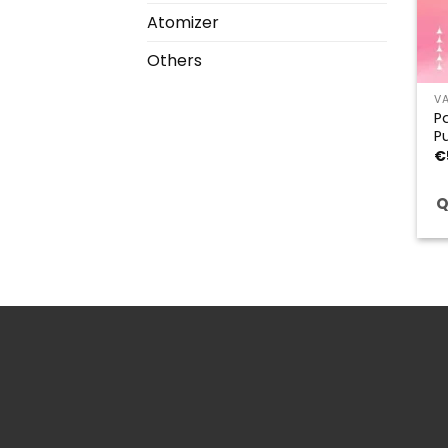
Atomizer
Others
V
P
P
€
Q