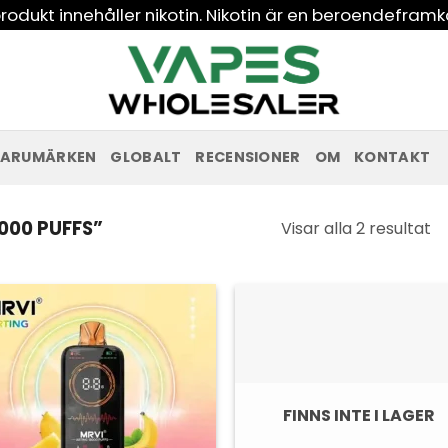
odukt innehåller nikotin. Nikotin är en beroendeframk
ARUMÄRKEN
GLOBALT
RECENSIONER
OM
KONTAKT
So
00 PUFFS”
Visar alla 2 resultat
ef
se
FINNS INTE I LAGER