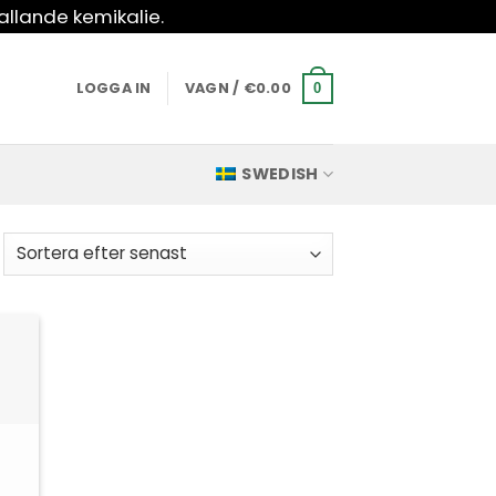
allande kemikalie.
LOGGA IN
VAGN /
€
0.00
0
SWEDISH
rtera
ter
naste