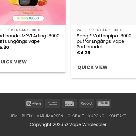
APE FÖR ENGÅNGSBRUK
VAPE FÖR ENGÅNGSBRUK
artihandel MRVI Arting 18000
Bang E Vattenpipa 18000
uffs Engångs vape
puffar Engångs Vape
Partihandel
5.30
€
4.39
UICK VIEW
QUICK VIEW
Alipay
Bank
Invoice
Revolut
Western
Transfer
Union
HEM
BUTIK
VARUMÄRKEN
GLOBALT
KUPONG
KONTAKT
Copyright 2026 © Vape Wholesaler