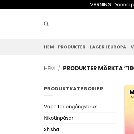
Hoppa
VARNING: Denna pr
till
innehåll
HEM
PRODUKTER
LAGER I EUROPA
V
HEM
/
PRODUKTER MÄRKTA ”180
PRODUKTKATEGORIER
Vape för engångsbruk
Nikotinpåsar
Shisha