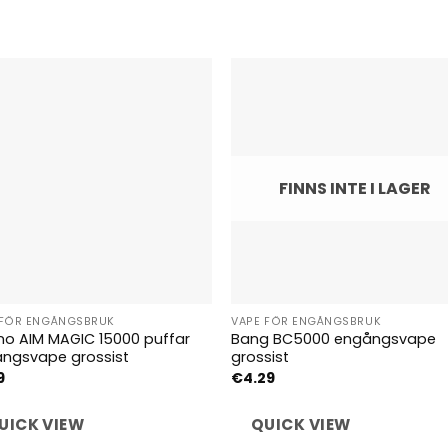
FINNS INTE I LAGER
 FÖR ENGÅNGSBRUK
VAPE FÖR ENGÅNGSBRUK
no AIM MAGIC 15000 puffar
Bang BC5000 engångsvape
ngsvape grossist
grossist
9
€
4.29
UICK VIEW
QUICK VIEW