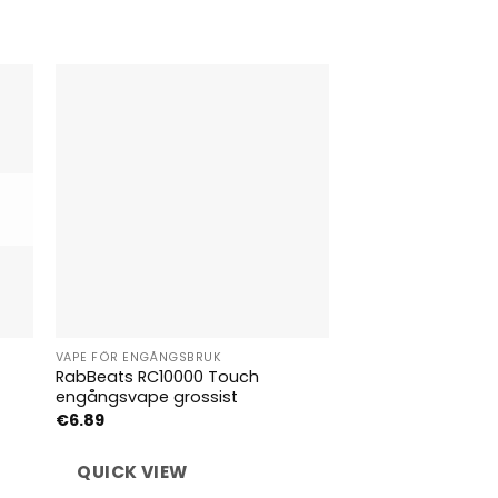
VAPE FÖR ENGÅNGSBRUK
VAPE FÖR ENGÅNGSB
RabBeats RC10000 Touch
Partihandel Bang 
engångsvape grossist
Engångs Vape
€
6.89
€
6.59
QUICK VIEW
QUICK VIEW