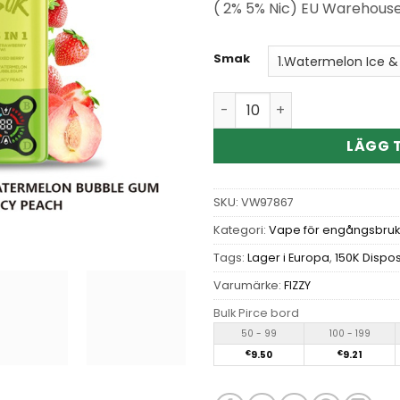
( 2% 5% Nic) EU Warehous
Smak
Wholesale Fizzy Smart 150K
LÄGG T
SKU:
VW97867
Kategori:
Vape för engångsbruk
Tags:
Lager i Europa
,
150K Dispo
Varumärke:
FIZZY
Bulk Pirce bord
50 - 99
100 - 199
€
9.50
€
9.21