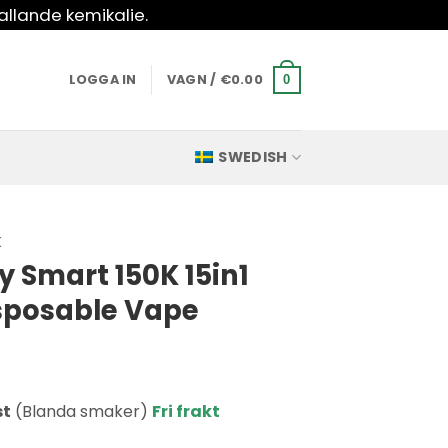
allande kemikalie.
LOGGA IN
VAGN /
€
0.00
0
SWEDISH
K
y Smart 150K 15in1
isposable Vape
st
(Blanda smaker)
Fri frakt