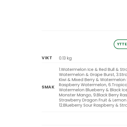
YTTE
VIKT
0.13 kg
1.Watermelon Ice & Red Bull & St
Watermelon & Grape Burst, 3.Str
Kiwi & Mixed Berry & Watermelo
Raspberry Watermelon, 6.Tropical 
SMAK
Watermelon Blueberry & Black Ice
Monster Mango, 9.Black Berry Ras
Strawberry Dragon Fruit & Lemon 
12.Blueberry Sour Raspberry & St