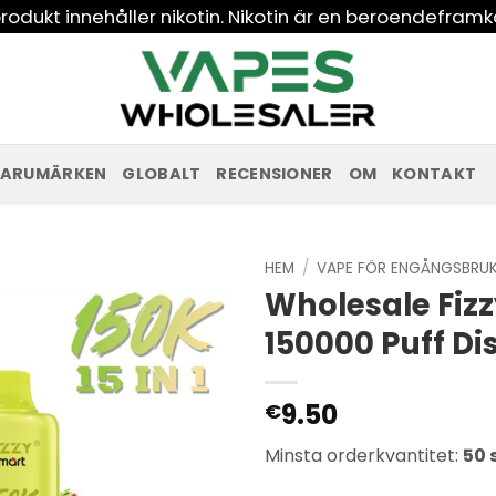
odukt innehåller nikotin. Nikotin är en beroendeframk
ARUMÄRKEN
GLOBALT
RECENSIONER
OM
KONTAKT
HEM
/
VAPE FÖR ENGÅNGSBRU
Wholesale Fizz
150000 Puff D
9.50
€
Minsta orderkvantitet:
50 