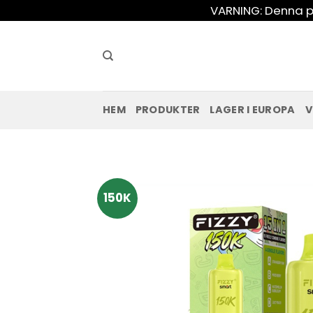
Hoppa
VARNING: Denna pr
till
innehåll
HEM
PRODUKTER
LAGER I EUROPA
V
150K