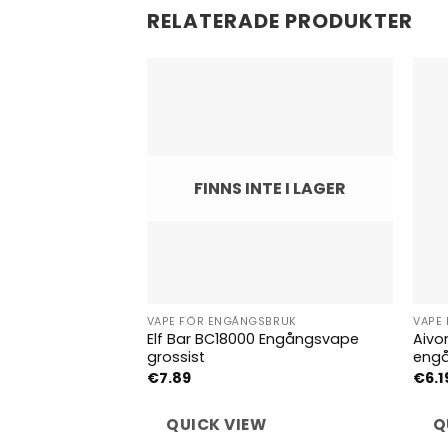
RELATERADE PRODUKTER
FINNS INTE I LAGER
VAPE FÖR ENGÅNGSBRUK
VAPE
Elf Bar BC18000 Engångsvape
Aivo
grossist
engå
€
7.89
€
6.1
QUICK VIEW
Q