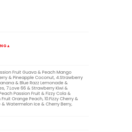
ING▲
 Passion Fruit Guava & Peach Mango
erry & Pineapple Coconut, 4.Strawberry
 Banana & Blue Razz Lemonade &
es, 7.Love 66 & Strawberry Kiwi &
each Passion Fruit & Fizzy Cola &
ruit Orange Peach, 10.Fizzy Cherry &
 & Watermelon Ice & Cherry Berry,