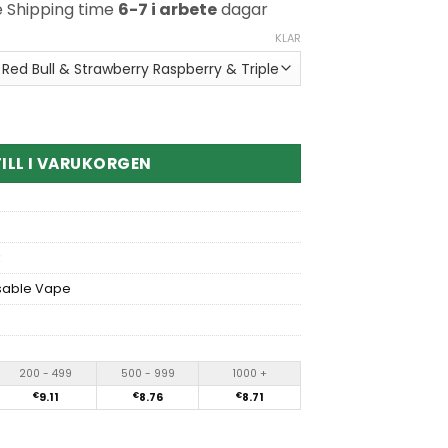
e Shipping time
6-7 i arbete
dagar
KLAR
 15in1 150000 Puff Disposable Vape kvantitet
ILL I VARUKORGEN
sable Vape
200 - 499
500 - 999
1000 +
€
9.11
€
8.76
€
8.71