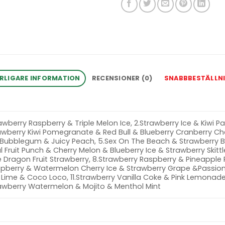
RLIGARE INFORMATION
RECENSIONER (0)
SNABBBESTÄLLN
rawberry Raspberry & Triple Melon Ice, 2.Strawberry Ice & Kiwi
awberry Kiwi Pomegranate & Red Bull & Blueberry Cranberry Ch
n Bubblegum & Juicy Peach, 5.Sex On The Beach & Strawberry
Fruit Punch & Cherry Melon & Blueberry Ice & Strawberry Skittl
 Dragon Fruit Strawberry, 8.Strawberry Raspberry & Pineapple P
pberry & Watermelon Cherry Ice & Strawberry Grape &Passion F
Lime & Coco Loco, 11.Strawberry Vanilla Coke & Pink Lemonade
rawberry Watermelon & Mojito & Menthol Mint