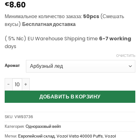
8.60
Рейтинг
1
€
5
из 5 на
основе
Минимальное количество заказа:
50pcs
(Смешать
опроса
пользователя
вкусы)
Бесплатная доставка
( 5% Nic) EU Warehouse Shipping time
6-7 working
days
ОЧИСТИТЬ
Аромат
Количество Wholesale Vozol Vista 40000 Puffs Disposab
ДОБАВИТЬ В КОРЗИНУ
SKU:
VW93736
Категория:
Одноразовый вейп
Метки:
Европейский склад
,
Vozol Vista 40000 Puffs
,
Vozol