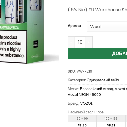
( 5% Nic) EU Warehouse S
Аромат
Количество Wholesale Vozo
ДОБА
SKU:
VW77216
Категория:
Одноразовый вейп
Метки:
Европейский склад
,
Vozol
Vozol NEON 45000
Бренд:
VOZOL
Насыпной стол Pirce
50 - 99
100 - 199
€
8.50
€
8.21