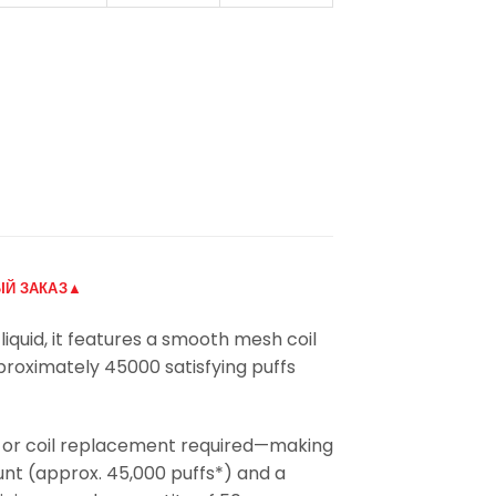
Й ЗАКАЗ▲
iquid, it features a smooth mesh coil
roximately 45000 satisfying puffs
ng, or coil replacement required—making
unt (approx. 45,000 puffs*) and a