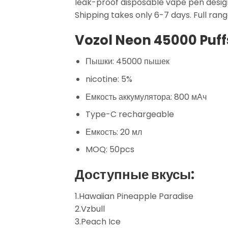
leak-proof disposable vape pen design
Shipping takes only 6-7 days. Full rang
Vozol Neon 45000 Puffs
Пышки: 45000 пышек
nicotine: 5%
Емкость аккумулятора: 800 мАч
Type-C rechargeable
Емкость: 20 мл
MOQ: 50pcs
Доступные вкусы:
1.Hawaiian Pineapple Paradise
2.Vzbull
3.Peach Ice