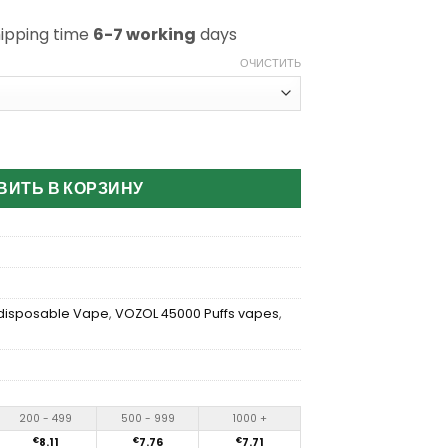
hipping time
6-7 working
days
ОЧИСТИТЬ
l Neon 45000 Puffs Disposable Vape
ВИТЬ В КОРЗИНУ
 disposable Vape
,
VOZOL 45000 Puffs vapes
,
200 - 499
500 - 999
1000 +
€
8.11
€
7.76
€
7.71