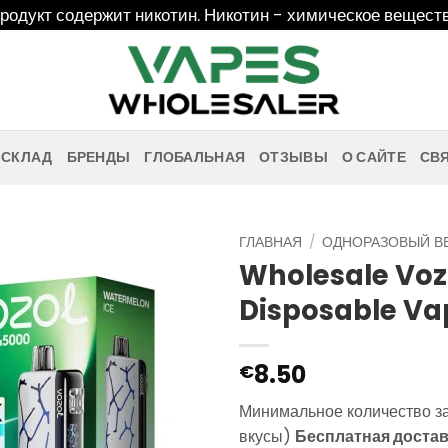
дукт содержит никотин. Никотин - химическое веществ
 СКЛАД
БРЕНДЫ
ГЛОБАЛЬНАЯ
ОТЗЫВЫ
О САЙТЕ
СВ
ГЛАВНАЯ
/
ОДНОРАЗОВЫЙ В
Wholesale Voz
Disposable Va
8.50
€
Минимальное количество з
вкусы)
Бесплатная достав