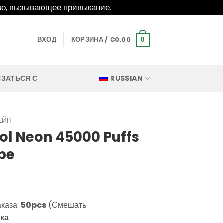
о, вызывающее привыкание.
ВХОД
КОРЗИНА /
€
0.00
0
ЯЗАТЬСЯ С
RUSSIAN
ЕЙП
ol Neon 45000 Puffs
pe
аказа:
50pcs
(Смешать
ка