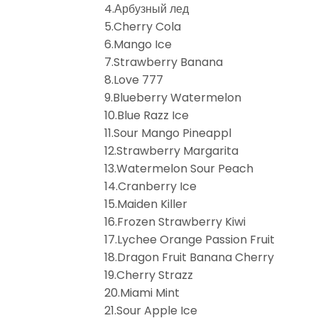
4.Арбузный лед
5.Cherry Cola
6.Mango Ice
7.Strawberry Banana
8.Love 777
9.Blueberry Watermelon
10.Blue Razz Ice
11.Sour Mango Pineappl
12.Strawberry Margarita
13.Watermelon Sour Peach
14.Cranberry Ice
15.Maiden Killer
16.Frozen Strawberry Kiwi
17.Lychee Orange Passion Fruit
18.Dragon Fruit Banana Cherry
19.Cherry Strazz
20.Miami Mint
21.Sour Apple Ice