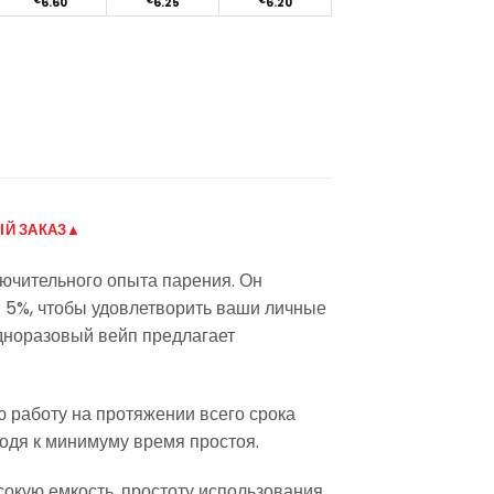
€
6.60
€
6.25
€
6.20
Й ЗАКАЗ▲
лючительного опыта парения. Он
и 5%, чтобы удовлетворить ваши личные
одноразовый вейп предлагает
ю работу на протяжении всего срока
одя к минимуму время простоя.
сокую емкость, простоту использования