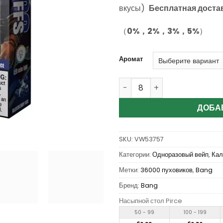
пользователей
вкусы)
Бесплатная доста
（
0%，2%，3%，5%
）
Аромат
Количество Wholesale Bang
ДОБА
SKU:
VW53757
Категории:
Одноразовый вейп
,
Кал
Метки:
36000 пуховиков
,
Bang
Бренд:
Bang
Насыпной стол Pirce
50 - 99
100 - 199