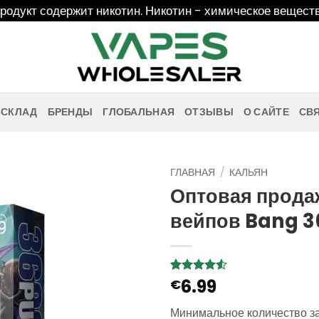
дукт содержит никотин. Никотин - химическое веществ
 СКЛАД
БРЕНДЫ
ГЛОБАЛЬНАЯ
ОТЗЫВЫ
О САЙТЕ
СВ
ГЛАВНАЯ
/
КАЛЬЯН
Оптовая прода
вейпов Bang 3
6.99
Рейтинг
2
€
4.5
из 5
на основе
Минимальное количество з
опроса