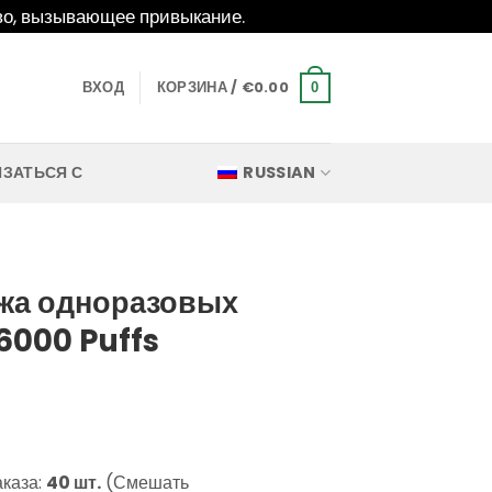
о, вызывающее привыкание.
ВХОД
КОРЗИНА /
€
0.00
0
ЯЗАТЬСЯ С
RUSSIAN
жа одноразовых
6000 Puffs
аказа:
40 шт.
(Смешать