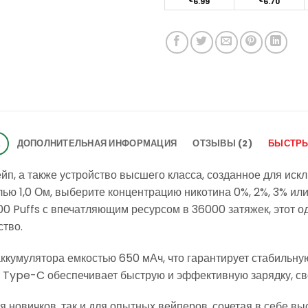
€
6.99
€
6.70
Е
ДОПОЛНИТЕЛЬНАЯ ИНФОРМАЦИЯ
ОТЗЫВЫ (2)
БЫСТРЫ
йп, а также устройство высшего класса, созданное для иск
лью 1,0 Ом, выберите концентрацию никотина 0%, 2%, 3% ил
00 Puffs с впечатляющим ресурсом в 36000 затяжек, этот 
ство.
аккумулятора емкостью 650 мАч, что гарантирует стабильну
т Type-C обеспечивает быструю и эффективную зарядку, св
 новичков, так и для опытных вейперов, сочетая в себе вы