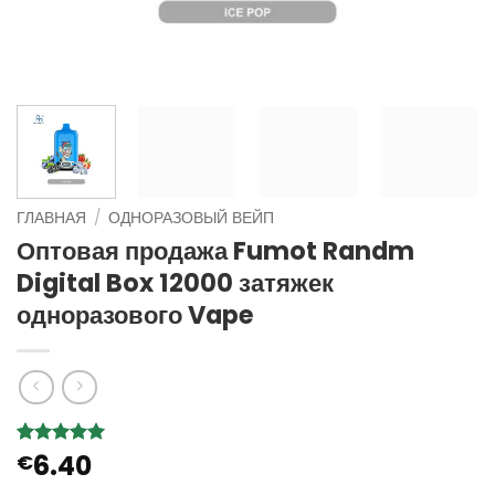
ГЛАВНАЯ
/
ОДНОРАЗОВЫЙ ВЕЙП
Оптовая продажа Fumot Randm
Digital Box 12000 затяжек
одноразового Vape
6.40
Рейтинг
7
€
5
из 5 на
основе