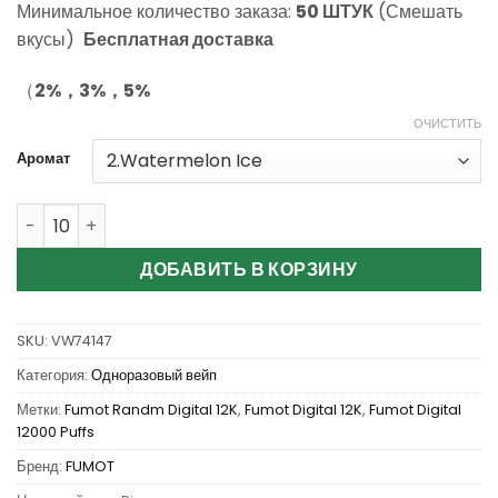
Минимальное количество заказа:
50 ШТУК
(Смешать
опроса
пользователей
вкусы)
Бесплатная доставка
（
2%，3%，5%
ОЧИСТИТЬ
Аромат
Количество Wholesale Fumot Randm Digital Box 12000 Pu
ДОБАВИТЬ В КОРЗИНУ
SKU:
VW74147
Категория:
Одноразовый вейп
Метки:
Fumot Randm Digital 12K
,
Fumot Digital 12K
,
Fumot Digital
12000 Puffs
Бренд:
FUMOT