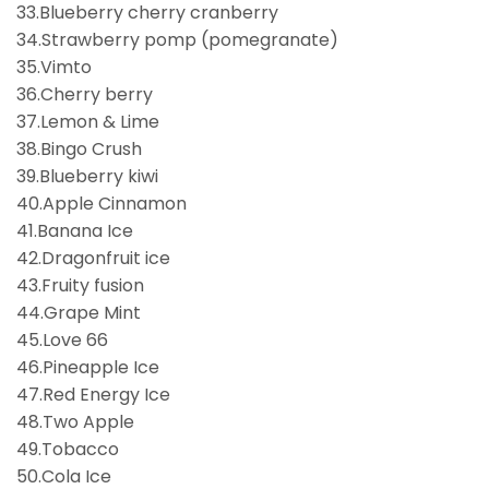
33.Blueberry cherry cranberry
34.Strawberry pomp (pomegranate)
35.Vimto
36.Cherry berry
37.Lemon & Lime
38.Bingo Crush
39.Blueberry kiwi
40.Apple Cinnamon
41.Banana Ice
42.Dragonfruit ice
43.Fruity fusion
44.Grape Mint
45.Love 66
46.Pineapple Ice
47.Red Energy Ice
48.Two Apple
49.Tobacco
50.Cola Ice