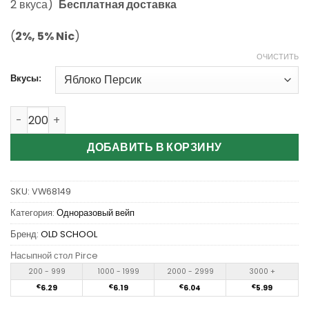
опроса
2 вкуса)
Бесплатная доставка
пользователей
(
2%, 5% Nic
)
ОЧИСТИТЬ
Вкусы:
Количество Wholesale Old School MO 28k Puffs Disposab
ДОБАВИТЬ В КОРЗИНУ
SKU:
VW68149
Категория:
Одноразовый вейп
Бренд:
OLD SCHOOL
Насыпной стол Pirce
200 - 999
1000 - 1999
2000 - 2999
3000 +
€
6.29
€
6.19
€
6.04
€
5.99