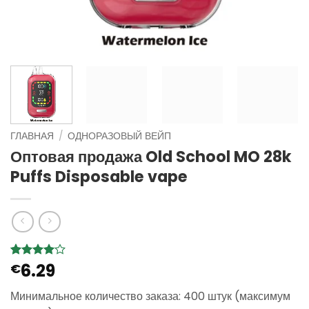
ГЛАВНАЯ
/
ОДНОРАЗОВЫЙ ВЕЙП
Оптовая продажа Old School MO 28k
Puffs Disposable vape
6.29
Рейтинг
3
€
4
из 5
на
Минимальное количество заказа: 400 штук (максимум
основе