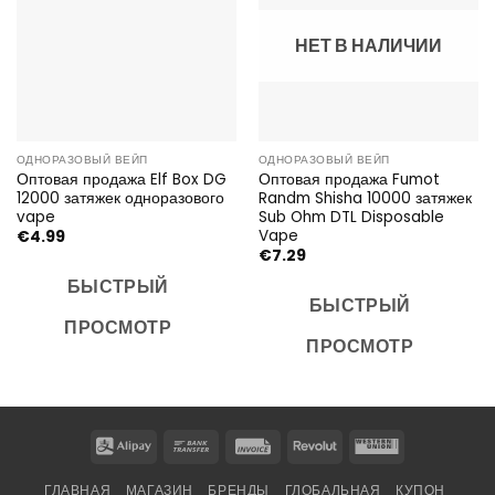
НЕТ В НАЛИЧИИ
ОДНОРАЗОВЫЙ ВЕЙП
ОДНОРАЗОВЫЙ ВЕЙП
Оптовая продажа Elf Box DG
Оптовая продажа Fumot
12000 затяжек одноразового
Randm Shisha 10000 затяжек
vape
Sub Ohm DTL Disposable
Vape
€
4.99
€
7.29
БЫСТРЫЙ
БЫСТРЫЙ
ПРОСМОТР
ПРОСМОТР
Alipay
Bank
Invoice
Revolut
Western
Transfer
Union
ГЛАВНАЯ
МАГАЗИН
БРЕНДЫ
ГЛОБАЛЬНАЯ
КУПОН