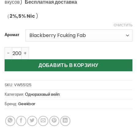
пользователя
вкусов)
Бесплатная доставка
（
2%,5% Nic
)
ОЧИСТИТЬ
Аромат
Количество Wholesale Geekbar Skyview 25K Disposable 
ДОБАВИТЬ В КОРЗИНУ
SKU:
VW55125
Категория:
Одноразовый вейп
Бренд:
Geekbar