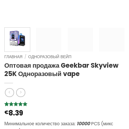
ГЛАВНАЯ
/
ОДНОРАЗОВЫЙ ВЕЙП
Оптовая продажа Geekbar Skyview
25K Одноразовый vape
8.39
Рейтинг
1
€
5
из 5 на
основе
Минимальное количество заказа:
10000
PCS (микс
опроса