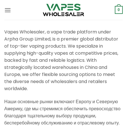
Перейти
к
0
содержанию
Vapes Wholesaler, a vape trade platform under
Arpha Group Limited, is a premier global distributor
of top-tier vaping products. We specialize in
supplying high-quality vapes at competitive prices,
backed by fast and reliable logistics. With
strategically located warehouses in China and
Europe, we offer flexible sourcing options to meet
the diverse needs of wholesalers and retailers
worldwide.
Наши основные рынки включают Европу и Северную
Америку, где мы стремимся обеспечить превосходство
благодаря тщательному выбору продукции,
бесперебойному обслуживанию и отраслевому опыту.