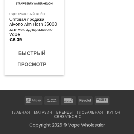
ОДНОРАЗОВЫЙ ВЕЙП
Оптовая продажа
Aivono Aim Flash 35000
затяжек одноразового
Vape
€
6.39
БЫСТРЫЙ
ПРОСМОТР
Alipay
Bank
Invoice
Revolut
Western
Transfer
Union
ГЛАВНАЯ
МАГАЗИН
БРЕНДЫ
ГЛОБАЛЬНАЯ
КУПОН
СВЯЗАТЬСЯ С
Copyright 2026 © Vape Wholesaler