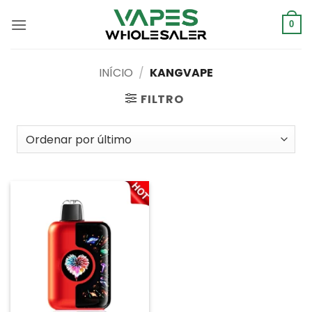
Saltar
para
0
o
conteúdo
INÍCIO
/
KANGVAPE
FILTRO