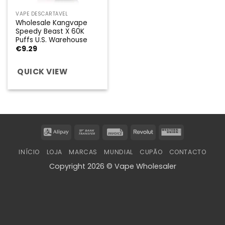
VAPE DESCARTÁVEL
Wholesale Kangvape
Speedy Beast X 60K
Puffs U.S. Warehouse
€
9.29
QUICK VIEW
Alipay
Bank
Invoice
Revolut
Western
Transfer
Union
INÍCIO
LOJA
MARCAS
MUNDIAL
CUPÃO
CONTACTO
Copyright 2026 © Vape Wholesaler