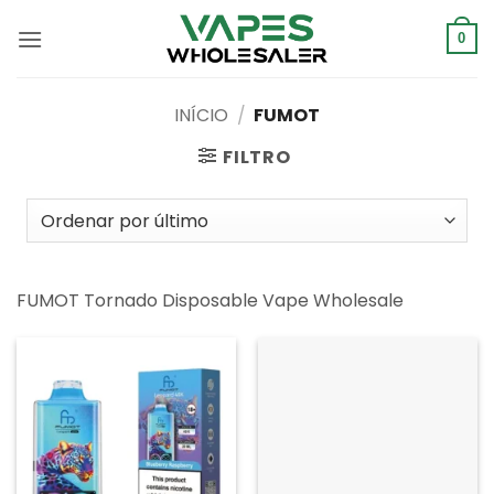
Saltar
para
0
o
conteúdo
INÍCIO
/
FUMOT
FILTRO
FUMOT Tornado Disposable Vape Wholesale