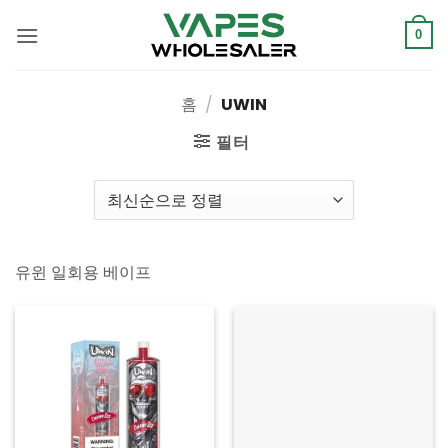
콘
텐
0
츠
로
홈
/
UWIN
건
너
필터
뛰
기
유윈 일회용 베이프