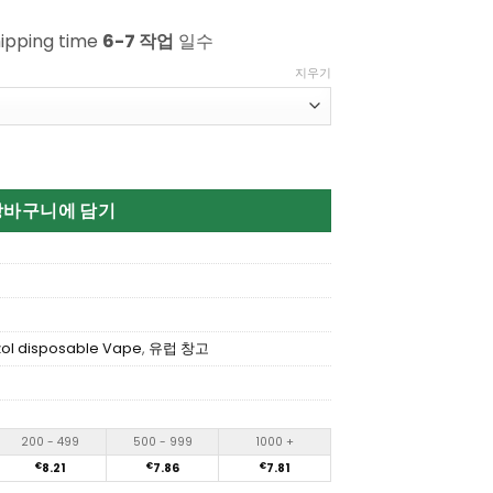
hipping time
6-7 작업
일수
지우기
00 Puffs Disposable Vape 수량
장바구니에 담기
ol disposable Vape
,
유럽 창고
200 - 499
500 - 999
1000 +
€
8.21
€
7.86
€
7.81