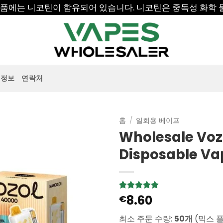
 제품에는 니코틴이 함유되어 있습니다. 니코틴은 중독성 화학 
정보
연락처
홈
/
일회용 베이프
Wholesale Vozo
Disposable Va
8.60
5
1
€
개의 고객
평가를 기
준으로 5점
최소 주문 수량:
50개
(믹스 
만점에
점