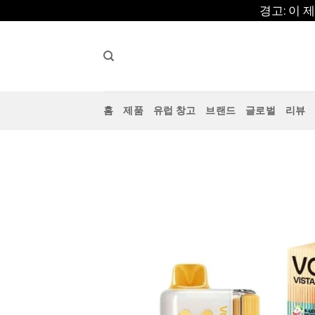
콘
경고: 이
텐
츠
로
건
너
홈
제품
유럽 창고
브랜드
글로벌
리뷰
뛰
기