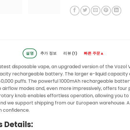
설명
추가 정보
리뷰 (1)
빠른 주문▲
latest disposable vape, an upgraded version of the Vozol 
pacity rechargeable battery. The larger e-liquid capacity
 40,000 puffs. The powerful 1000mAh rechargeable batte
 airflow modes and, even more impressively, offers four 
otary knob enables effortless operation, allowing you to
and we support shipping from our European warehouse. All
h confidence.
 Details: