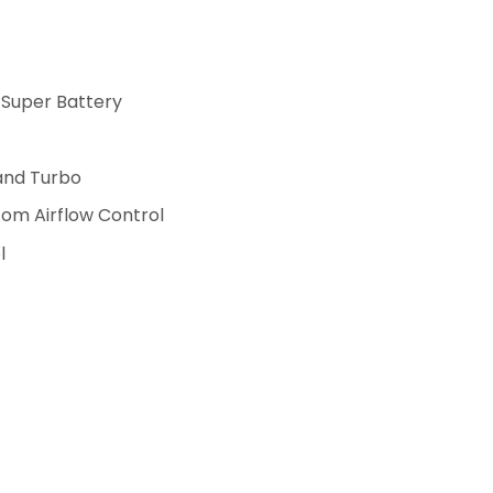
Super Battery
and Turbo
ttom Airflow Control
l