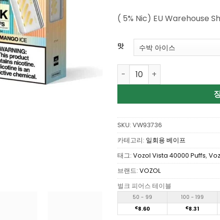
으로 평가
됨
( 5% Nic) EU Warehouse S
맛
Wholesale Vozol Vista 400
SKU:
VW93736
카테고리:
일회용 베이프
태그:
Vozol Vista 40000 Puffs
,
Voz
브랜드:
VOZOL
벌크 피어스 테이블
50 - 99
100 - 199
€
8.60
€
8.31