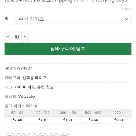
지우기
맛
Wholesale Vapsolo Honor 20000 Puffs Disposable Vape
장바구니에 담기
SKU:
VW94937
카테고리:
일회용 베이프
태그:
20000 퍼프
,
유럽 창고
브랜드:
Vapsolo
벌크 피어스 테이블
50 - 99
100 - 199
200 - 499
500 - 999
1000 +
€
7.40
€
7.11
€
7.01
€
6.66
€
6.61