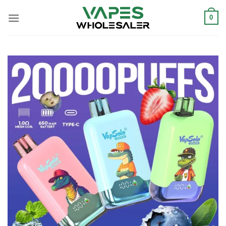
콘
텐
0
츠
로
건
너
뛰
기