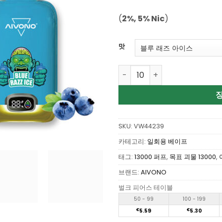
점 만점
에
점으
(
2%, 5% Nic
)
로 평가
됨
맛
Aivono Aim Freak 13000 Pu
SKU:
VW44239
카테고리:
일회용 베이프
태그:
13000 퍼프
,
목표 괴물 13000
,
브랜드:
AIVONO
벌크 피어스 테이블
50 - 99
100 - 199
€
5.59
€
5.30