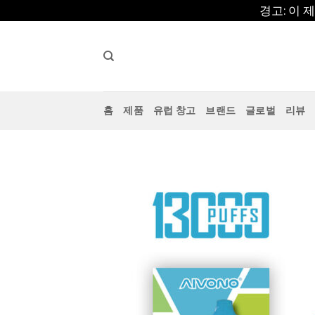
콘
경고: 이
텐
츠
로
건
너
홈
제품
유럽 창고
브랜드
글로벌
리뷰
뛰
기