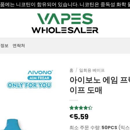
 제품에는 니코틴이 함유되어 있습니다. 니코틴은 중독성 화학 
정보
연락처
홈
/
일회용 베이프
아이보노 에임 프릭
이프 도매
5.59
4.33
3
€
개의
고객 평
가를 기
최소 주문 수량:
50PCS
(믹스
준으로 5