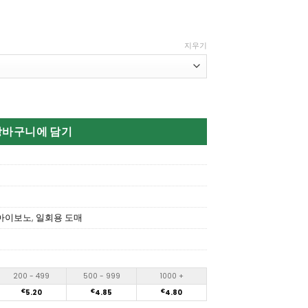
지우기
ffs Disposable Vape Wholesale 수량
장바구니에 담기
아이보노
,
일회용 도매
200 - 499
500 - 999
1000 +
€
5.20
€
4.85
€
4.80