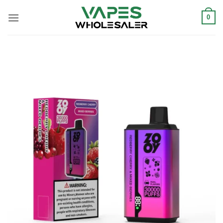
콘
텐
0
츠
로
건
너
뛰
기