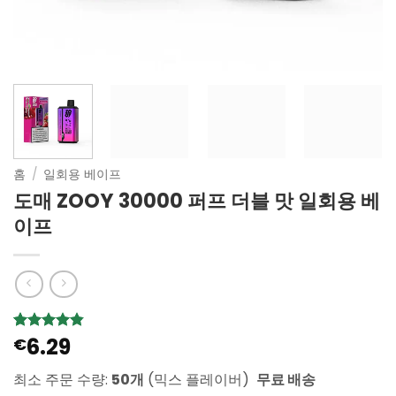
홈
/
일회용 베이프
도매 ZOOY 30000 퍼프 더블 맛 일회용 베
이프
6.29
4.8
5
€
개의 고
객 평가를
기준으로
최소 주문 수량:
50개
(믹스 플레이버)
무료 배송
5점 만점