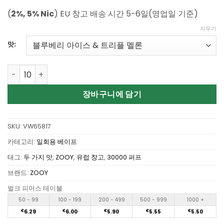
에
점으로
평가됨
(
2%, 5% Nic
) EU 창고 배송 시간 5-6일(영업일 기준)
지우기
맛:
Wholesale ZOOY 30000 Puffs Double flavors Disposabl
장바구니에 담기
SKU:
VW65817
카테고리:
일회용 베이프
태그:
두 가지 맛
,
ZOOY
,
유럽 창고
,
30000 퍼프
브랜드:
ZOOY
벌크 피어스 테이블
50 - 99
100 - 199
200 - 499
500 - 999
1000 +
€
6.29
€
6.00
€
5.90
€
5.55
€
5.50